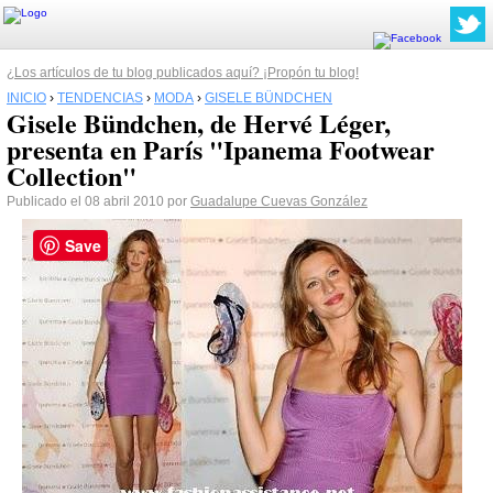
¿Los artículos de tu blog publicados aquí? ¡Propón tu blog!
INICIO
›
TENDENCIAS
›
MODA
›
GISELE BÜNDCHEN
Gisele Bündchen, de Hervé Léger,
presenta en París "Ipanema Footwear
Collection"
Publicado el 08 abril 2010 por
Guadalupe Cuevas González
Save