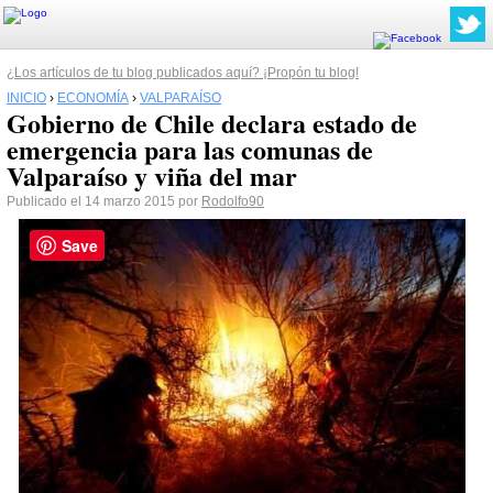
¿Los artículos de tu blog publicados aquí? ¡Propón tu blog!
INICIO
›
ECONOMÍA
›
VALPARAÍSO
Gobierno de Chile declara estado de
emergencia para las comunas de
Valparaíso y viña del mar
Publicado el 14 marzo 2015 por
Rodolfo90
Save