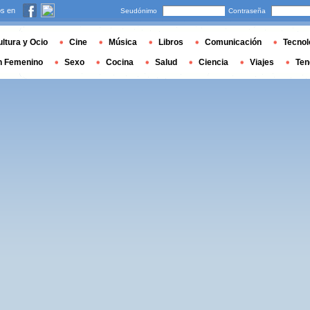
s en
Seudónimo
Contraseña
ltura y Ocio
Cine
Música
Libros
Comunicación
Tecnol
n Femenino
Sexo
Cocina
Salud
Ciencia
Viajes
Ten