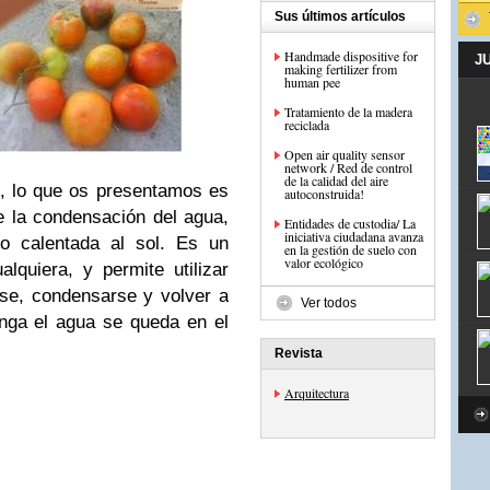
Sus últimos artículos
Handmade dispositive for
J
making fertilizer from
human pee
Tratamiento de la madera
reciclada
Open air quality sensor
network / Red de control
de la calidad del aire
an, lo que os presentamos es
autoconstruida!
e la condensación del agua,
Entidades de custodia/ La
iniciativa ciudadana avanza
co calentada al sol. Es un
en la gestión de suelo con
valor ecológico
lquiera, y permite utilizar
se, condensarse y volver a
Ver todos
enga el agua se queda en el
Revista
Arquitectura