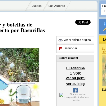
Juegos
Los Autores
 y botellas de
erto por Basurillas
L
Ver el artículo original
Denunciar
EL
DÍ
Sobre el autor
Elisaltarina
1
voto
ver su perfil
ver su blog
Est