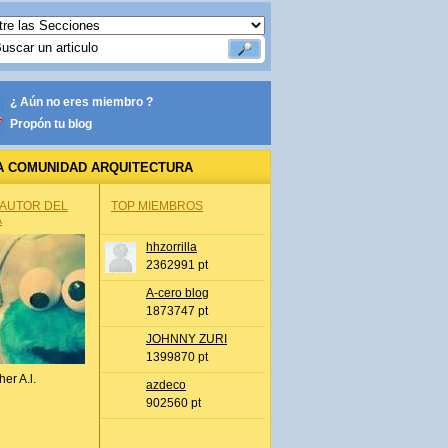
¿ Aún no eres miembro ?
Propón tu blog
A COMUNIDAD ARQUITECTURA
 AUTOR DEL
TOP MIEMBROS
A
hhzorrilla
2362991 pt
A-cero blog
1873747 pt
JOHNNY ZURI
1399870 pt
her A.l.
azdeco
902560 pt