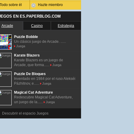
Todo sobre él
Hazte miembro
UEGOS EN ES.PAPERBLOG.COM
Arcade
Casino
Estrategia
Puzzle Bobble
Un clásico juego de Arcade. ......
Juega
Karate Blazers
Karate Blazers es un juego de
Arcade, que forma......
Juega
Puzzle De Bloques
Inventado en 1984 por el ruso Alekséi
Pázhitnov, e......
Juega
Magical Cat Adventure
Redescubre Magical Cat Adventure,
un juego de la......
Juega
Descubrir el espacio Juegos