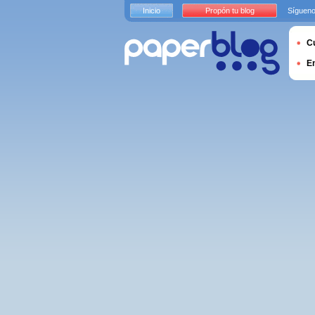
Inicio
Propón tu blog
Sígueno
Cu
E