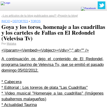
¿Los artículos de tu blog publicados aquí? ¡Propón tu blog!
INICIO
›
DEPORTES
›
TOROS
Goya y los toros, homenaje a las cuadrillas
y los carteles de Fallas en El Redondel
(Velevisa Tv)
Por
Malaka
<\/param>
<\/embed><\/object><\/div>";" alt="" />
A continuación os dejo el contenido de El Redondel,
programa taurino de Velevisa Tv, que se emitió el pasado
domingo 05/02/2012.
* Cabecera
* Editorial : Los toreros de plata "Las Cuadrillas"
* Video musical "Homenaje a las cuadrillas" (Imágenes
subalternos malagueños)
* Actualidad Taurina