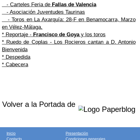
- Carteles Feria de
Fallas de Valencia
- Asociación Juventudes Taurinas
- Toros en La Axarquía: 28-F en Benamocarra, Marzo
en Vélez-Málaga.
* Reportaje -
Francisco de Goya
y los toros
* Ruedo de Coplas - Los Rocieros cantan a D. Antonio
Bienvenida
* Despedida
* Cabecera
Volver a la Portada de
Inicio
Presentación
Contacto
Condiciones generales