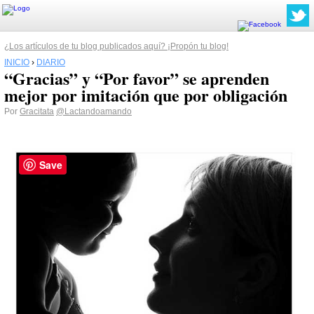
¿Los artículos de tu blog publicados aquí? ¡Propón tu blog!
INICIO
›
DIARIO
“Gracias” y “Por favor” se aprenden
mejor por imitación que por obligación
Por
Gracitata
@Lactandoamando
Save