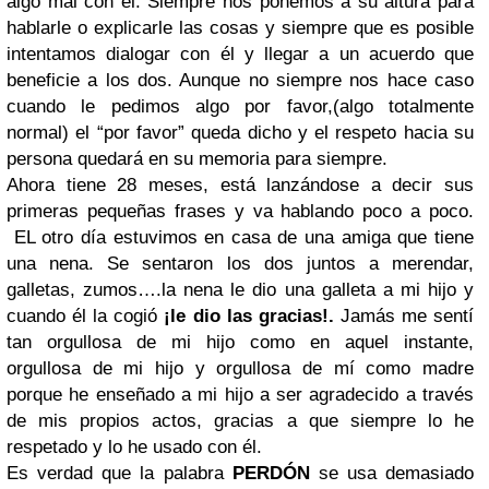
algo mal con él. Siempre nos ponemos a su altura para
hablarle o explicarle las cosas y siempre que es posible
intentamos dialogar con él y llegar a un acuerdo que
beneficie a los dos. Aunque no siempre nos hace caso
cuando le pedimos algo por favor,(algo totalmente
normal) el “por favor” queda dicho y el respeto hacia su
persona quedará en su memoria para siempre.
Ahora tiene 28 meses, está lanzándose a decir sus
primeras pequeñas frases y va hablando poco a poco.
EL otro día estuvimos en casa de una amiga que tiene
una nena. Se sentaron los dos juntos a merendar,
galletas, zumos….la nena le dio una galleta a mi hijo y
cuando él la cogió
¡le dio las gracias!.
Jamás me sentí
tan orgullosa de mi hijo como en aquel instante,
orgullosa de mi hijo y orgullosa de mí como madre
porque he enseñado a mi hijo a ser agradecido a través
de mis propios actos, gracias a que siempre lo he
respetado y lo he usado con él.
Es verdad que la palabra
PERDÓN
se usa demasiado