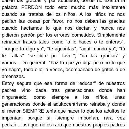
daban las gracias y por supuesto, donde no existía la
palabra PERDÓN todo esto mucho más inexistente
cuando se trataba de los niños. A los niños no nos
pedían las cosas por favor, no nos daban las gracias
cuando hacíamos lo que nos decían y nunca nos
pidieron perdón por los errores cometidos. Simplemente
reinaban frases tales como “o lo haces o te enteras”,
“porque lo digo yo”, “te aguantas”, “aquí mando yo”, “tú
te callas” “se dice por favor”, “da las gracias” y
vamos….en general “haz lo que yo diga pero no lo que
yo haga”, todo ello, a veces, acompañado de gritos o de
amenazas.
Estoy segura que esa forma de “educar” de nuestros
padres vino dada tras generaciones donde han
ninguneado, como siempre a los niños, unas
generaciones donde el adultocentrismo reinaba y donde
el menor SIEMPRE tenía que hacer lo que los adultos le
imponían, porque si, siempre imponían, rara vez
pedían….así que no es raro que nuestros propios padres