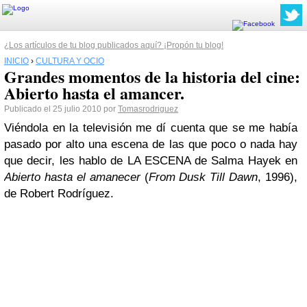
¿Los artículos de tu blog publicados aquí? ¡Propón tu blog!
INICIO
›
CULTURA Y OCIO
Grandes momentos de la historia del cine:
Abierto hasta el amancer.
Publicado el 25 julio 2010 por
Tomasrodriguez
Viéndola en la televisión me dí cuenta que se me había
pasado por alto una escena de las que poco o nada hay
que decir, les hablo de LA ESCENA de Salma
Hayek
en
Abierto hasta el amanecer
(
From
Dusk
Till
Dawn
, 1996),
de
Robert
Rodríguez
.