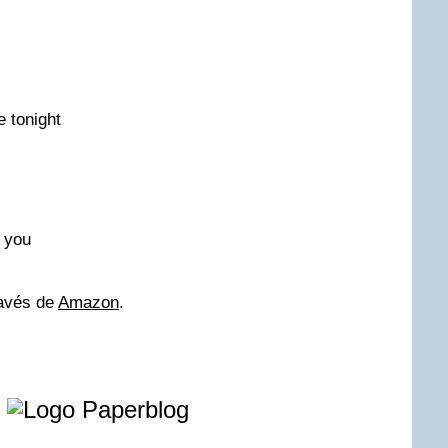
e tonight
e you
ravés de
Amazon
.
e