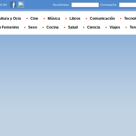
s en
Seudónimo
Contraseña
ltura y Ocio
Cine
Música
Libros
Comunicación
Tecnol
n Femenino
Sexo
Cocina
Salud
Ciencia
Viajes
Ten