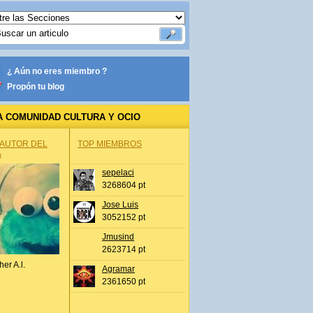
¿ Aún no eres miembro ?
Propón tu blog
A COMUNIDAD CULTURA Y OCIO
 AUTOR DEL
TOP MIEMBROS
A
sepelaci
3268604 pt
Jose Luis
3052152 pt
Jmusind
2623714 pt
her A.l.
Agramar
2361650 pt