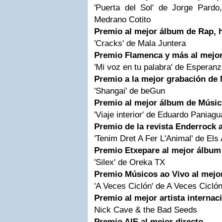
'Puerta del Sol' de Jorge Pard
Medrano Cotito
Premio al mejor álbum de Rap, 
'Cracks' de Mala Juntera
Premio Flamenca y más al mejo
'Mi voz en tu palabra' de Esperan
Premio a la mejor grabación de 
'Shangai' de beGun
Premio al mejor álbum de Músic
'Viaje interior' de Eduardo Pania
Premio de la revista Enderrock 
'Tenim Dret A Fer L'Animal' de Els
Premio Etxepare al mejor álbum
'Silex' de Oreka TX
Premio Músicos ao Vivo al mejo
'A Veces Ciclón' de A Veces Cicló
Premio al mejor artista internac
Nick Cave & the Bad Seeds
Premio AIE al mejor directo