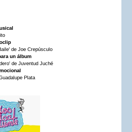
usical
ito
oclip
Baile' de Joe Crepúsculo
para un álbum
dero' de Juventud Juché
omocional
 Guadalupe Plata