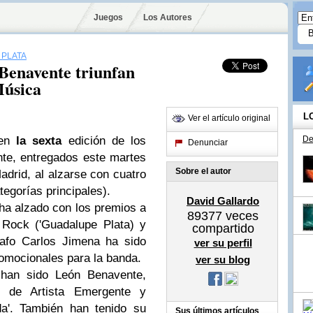
Juegos
Los Autores
PLATA
Benavente triunfan
Música
L
Ver el artículo original
 en
la sexta
edición de los
De
Denunciar
te, entregados este martes
Sobre el autor
adrid, al alzarse con cuatro
tegorías principales).
David Gallardo
ha alzado con los premios a
89377
veces
 Rock ('Guadalupe Plata) y
compartido
rafo Carlos Jimena ha sido
ver su perfil
romocionales para la banda.
ver su blog
 han sido León Benavente,
s de Artista Emergente y
da'. También han tenido su
Sus últimos artículos