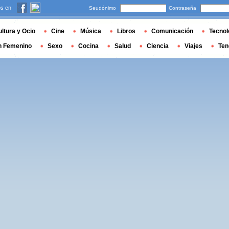
s en
Seudónimo
Contraseña
ltura y Ocio
Cine
Música
Libros
Comunicación
Tecnol
n Femenino
Sexo
Cocina
Salud
Ciencia
Viajes
Ten