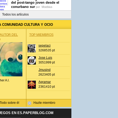
del post-tango joven desde el
conurbano sur
por
Moebius
Todos los artículos
A COMUNIDAD CULTURA Y OCIO
 AUTOR DEL
TOP MIEMBROS
A
sepelaci
3268535 pt
Jose Luis
3051999 pt
Jmusind
2623405 pt
her A.l.
Agramar
2361410 pt
Todo sobre él
Hazte miembro
UEGOS EN ES.PAPERBLOG.COM