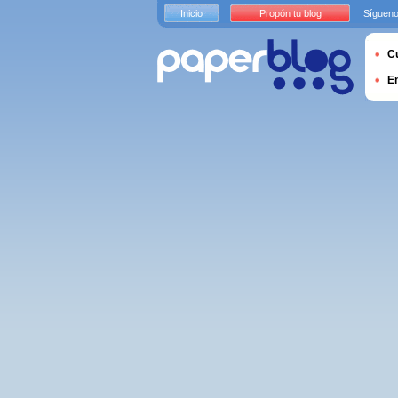
Inicio
Propón tu blog
Sígueno
Cu
E