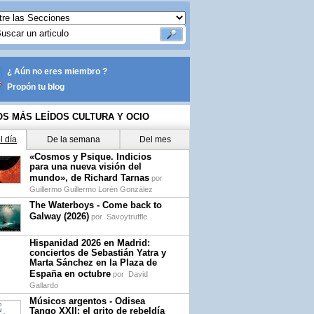
¿ Aún no eres miembro ?
Propón tu blog
OS MÁS LEÍDOS CULTURA Y OCIO
l día
De la semana
Del mes
«Cosmos y Psique. Indicios
para una nueva visión del
mundo», de Richard Tarnas
por
Guillermo Guillermo Lorén González
The Waterboys - Come back to
Galway (2026)
por
Savoytruffle
Hispanidad 2026 en Madrid:
conciertos de Sebastián Yatra y
Marta Sánchez en la Plaza de
España en octubre
por
David
Gallardo
Músicos argentos - Odisea
Tango XXII: el grito de rebeldía