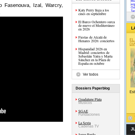
o Fasenouva, Izal, Warcry,
Katy Perry llega a los
.
cines en septiembre
El Barco Ochentero surca
de nuevo el Mediterráneo
L
en 2026
Fiestas de Alcalá de
EL
Henares 2026: conciertos
DÍ
Hispanidad 2026 en
Madrid: conciertos de
Sebastián Yatra y Marta
Sánchez en la Plaza de
España en octubre
Ver todos
Dossiers Paperblog
Est
Guadalupe Plata
Músicos
SGAE
Fundaciones
La Sexta
Cadenas TV
J
Jorge Pardo