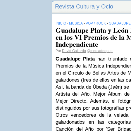
Revista Cultura y Ocio
INICIO
›
MÚSICA
›
POP / ROCK
›
GUADALUPE 
Guadalupe Plata y León 
en los VI Premios de la 
Independiente
Por
David Gallardo
@mercadeopop
Guadalupe Plata
han triunfado
Premios de la Música Independien
en el Círculo de Bellas Artes de M
galardones (tres de ellos en las ca
Así, la banda de Úbeda (Jaén) se 
Artista del Año, Mejor Álbum de
Mejor Directo. Además, el fotóg
distinguidos por sus fotografías p
Otros vencedores de la velada
galardonados en las categoria
Canción del Año por 'Ser Briga