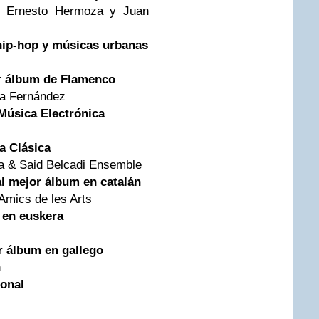
o, Ernesto Hermoza y Juan
hip-hop y músicas urbanas
r álbum de Flamenco
za Fernández
Música Electrónica
a Clásica
gua & Said Belcadi Ensemble
al mejor álbum en catalán
 Amics de les Arts
 en euskera
r álbum en gallego
n
ional