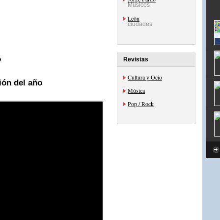
Músicos
León
ciudades
o
Revistas
Cultura y Ocio
ón del año
Música
Pop / Rock