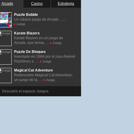
Arcade
Casino
Estrategia
Puzzle Bobble
Un clásico juego de Arcade. ......
Juega
Karate Blazers
Karate Blazers es un juego de
Arcade, que forma......
Juega
Puzzle De Bloques
Inventado en 1984 por el ruso Alekséi
Pázhitnov, e......
Juega
Magical Cat Adventure
Redescubre Magical Cat Adventure,
un juego de la......
Juega
Descubrir el espacio Juegos