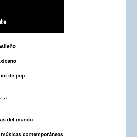
asileño
exicano
bum de pop
ata
cas del mundo
y músicas contemporáneas