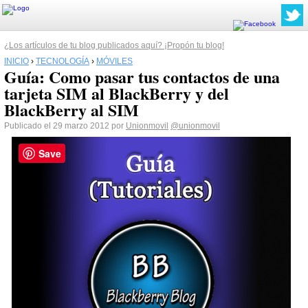
¿Los artículos de tu blog publicados aquí? ¡Propón tu blog!
INICIO
›
TECNOLOGÍA
›
MÓVILES
Guía: Como pasar tus contactos de una
tarjeta SIM al BlackBerry y del
BlackBerry al SIM
Publicado el 29 marzo 2012 por
Unionmovil
@unionmovil
Save