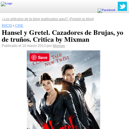
¿Los artículos de tu blog publicados aquí? ¡Propón tu blog!
INICIO
›
CINE
Hansel y Gretel. Cazadores de Brujas, yo
de truños. Critica by Mixman
Publicado el 10 marzo 2013 por
Mixman
Save