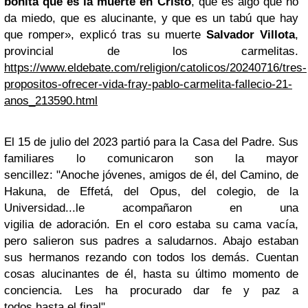
bonita que es la muerte en Cristo
, que es algo que no
da miedo, que es alucinante, y que es un tabú que hay
que romper», explicó tras su muerte
Salvador Villota
,
provincial de los carmelitas.
https://www.eldebate.com/religion/catolicos/20240716/tres-
propositos-ofrecer-vida-fray-pablo-carmelita-fallecio-21-
anos_213590.html
El 15 de julio del 2023 partió para la Casa del Padre. Sus
familiares lo comunicaron son la mayor
sencillez: "Anoche jóvenes, amigos de él, del Camino, de
Hakuna, de Effetá, del Opus, del colegio, de la
Universidad...le acompañaron en una
vigilia de adoración. En el coro estaba su cama vacía,
pero salieron sus padres a saludarnos. Abajo estaban
sus hermanos rezando con todos los demás. Cuentan
cosas alucinantes de él, hasta su último momento de
conciencia. Les ha procurado dar fe y paz a
todos hasta el final".