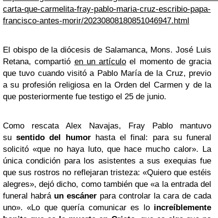
carta-que-carmelita-fray-pablo-maria-cruz-escribio-papa-
francisco-antes-morir/20230808180851046947.html
El obispo de la diócesis de Salamanca, Mons. José Luis
Retana, compartió
en un artículo
el momento de gracia
que tuvo cuando visitó a Pablo María de la Cruz, previo
a su profesión religiosa en la Orden del Carmen y de la
que posteriormente fue testigo el 25 de junio.
Como rescata Alex Navajas, Fray Pablo mantuvo
su
sentido del humor
hasta el final: para su funeral
solicitó «que no haya luto, que hace mucho calor». La
única condición para los asistentes a sus exequias fue
que sus rostros no reflejaran tristeza: «Quiero que estéis
alegres», dejó dicho, como también que «a la entrada del
funeral habrá
un escáner
para controlar la cara de cada
uno». «Lo que quería comunicar es lo
increíblemente