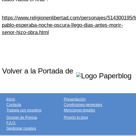
https://www.religionenlibertad.com/personajes/514300195/f
pablo-esperaba-noche-oscura-llego-dias-antes-morir-
senor-hizo-obra.html
Volver a la Portada de
Inicio
Presentación
Contacto
Condiciones generales
Trabaja con nosotros
Menciones legales
Dossier de Prensa
Propón tu blog
F.A.Q.
Gestionar cookies