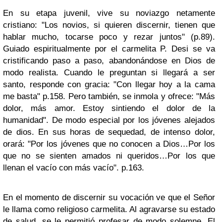
En su etapa juvenil, vive su noviazgo netamente
cristiano: "Los novios, si quieren discernir, tienen que
hablar mucho, tocarse poco y rezar juntos" (p.89).
Guiado espiritualmente por el carmelita P. Desi se va
cristificando paso a paso, abandonándose en Dios de
modo realista. Cuando le preguntan si llegará a ser
santo, responde con gracia: "Con llegar hoy a la cama
me basta" p.158. Pero también, se inmola y ofrece: "Más
dolor, más amor. Estoy sintiendo el dolor de la
humanidad". De modo especial por los jóvenes alejados
de dios. En sus horas de sequedad, de intenso dolor,
orará: "Por los jóvenes que no conocen a Dios…Por los
que no se sienten amados ni queridos…Por los que
llenan el vacío con más vacío". p.163.
En el momento de discernir su vocación ve que el Señor
le llama como religioso carmelita. Al agravarse su estado
de salud, se le permitió profesar de modo solemne. El