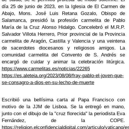
día 25 de junio de 2023, en la Iglesia de El Carmen de
Abajo, Mons. José Luis Retana Gozalo, Obispo de
Salamanca, presidió la profesión carmelita de Pablo
María de la Cruz Alonso Hidalgo. Concelebró el M.R.P.
Salvador Villota Herrero, Prior provincial de la Provincia
carmelita de Aragón, Castilla y Valencia y una veintena
de sacerdotes diocesanos y religiosos amigos. La
comunidad carmelita del Convento de S. Andrés se
encargó de cuidar y animar la celebración litúrgica.
https://www.carmelitas.es/noticias/22265
https://es.aleteia.org/2023/08/08/fray-pablo-el-joven-que-
se-consagro-a-dios-en-su-lecho-de-muerte
Escribió una bellísima carta al Papa Francisco con
motivo de la JJM de Lisboa. Se la entregó en mano,
junto con el dibujo de la "cruz florecida" la periodista Eva
Fernández, de la COPE.
https://religion.elconfidencialdigital.com/articulo/vaticano/e