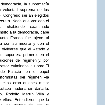
 democracia, la supremacía
la voluntad suprema de los
l Congreso serían elegidos
secreto. Nada que ver con el
e «habiendo examinado
nsito a la democracia, cabe
unto Franco fue ajeno al
ría con su muerte y con el
 olvidarse que el «atado y
s soportes: primero, en el
tuciones del régimen y, por
cesor culminaba su obra.
El
endo Palacio- en el papel
formistas del régimen –la
s ellos eran quienes mejor
estaba madura, sin dañarla.
o, Rodolfo Martín Villa y
 ellos. Entendieron que la