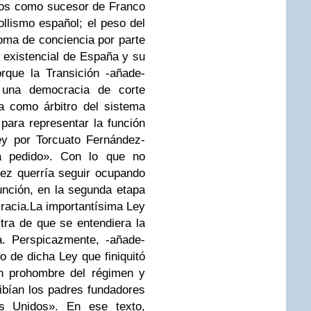
rlos como sucesor de Franco
rollismo español; el peso del
toma de conciencia por parte
 existencial de España y su
rque la Transición -añade-
r una democracia de corte
a como árbitro del sistema
 para representar la función
ey por Torcuato Fernández-
a pedido». Con lo que no
ez querría seguir ocupando
función, en la segunda etapa
racia.
La importantísima Ley
tra de que se entendiera la
a. Perspicazmente, -añade-
o de dicha Ley que finiquitó
un prohombre del régimen y
ribían los padres fundadores
s Unidos». En ese texto,