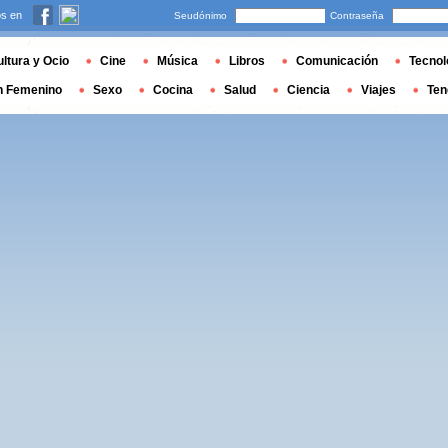
s en
Seudónimo
Contraseña
ltura y Ocio
Cine
Música
Libros
Comunicación
Tecnol
n Femenino
Sexo
Cocina
Salud
Ciencia
Viajes
Ten