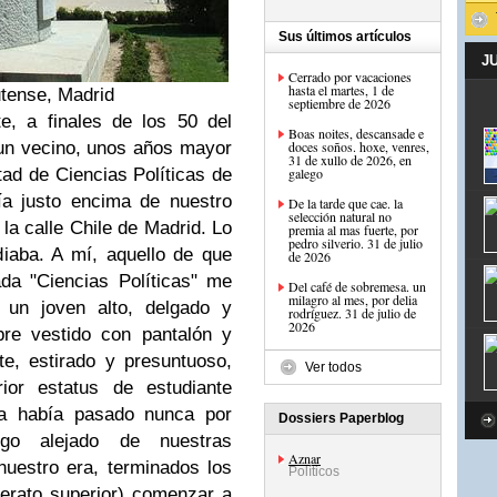
Sus últimos artículos
J
Cerrado por vacaciones
hasta el martes, 1 de
tense, Madrid
septiembre de 2026
, a finales de los 50 del
Boas noites, descansade e
 un vecino, unos años mayor
doces soños. hoxe, venres,
31 de xullo de 2026, en
tad de Ciencias Políticas de
galego
ía justo encima de nuestro
De la tarde que cae. la
selección natural no
 la calle Chile de Madrid. Lo
premia al mas fuerte, por
pedro silverio. 31 de julio
diaba. A mí, aquello de que
de 2026
da "Ciencias Políticas" me
Del café de sobremesa. un
milagro al mes, por delia
un joven alto, delgado y
rodríguez. 31 de julio de
2026
pre vestido con pantalón y
e, estirado y presuntuoso,
Ver todos
or estatus de estudiante
lia había pasado nunca por
Dossiers Paperblog
lgo alejado de nuestras
Aznar
nuestro era, terminados los
Políticos
erato superior) comenzar a