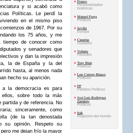
Franco
Personalidades
icenciatura y si acabó como
históricas
ias Políticas. Le perdí la
Manuel Fraga
 viviendo en el mismo piso
Políticos
a comienzos de 1967.
Por su
Sevilla
Europa
rondando los 75 años, y me
Canarias
 a tiempo de conocer como
ciudades
diputados y senadores que
Voltaire
Filósofos
lectivos y dan la impresión
Tony Blair
ria, la de España y la del
Políticos
rrido hasta, al menos nada
Luis Carrero Blanco
 han hecho su aparición.
Políticos
PP
a a la democracia es para
Partidos Políticos
 ellos, sobre todo la más
José Luis Rodríguez
Zapatero
e partida y de referencia. No
Políticos
traria; sinceramente, como
Irak
ella (de la tan denostada
Regiones del mundo
ro su opinión. Respeto su
 pero me dejan frío la mayor