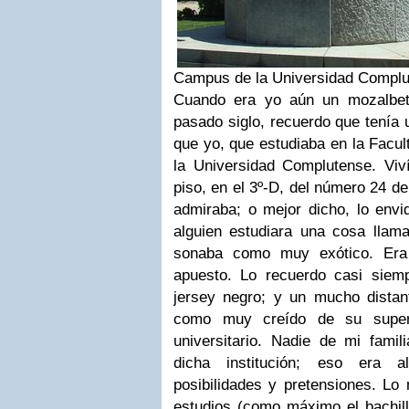
Campus de la Universidad Complu
Cuando era yo aún un mozalbete
pasado siglo, recuerdo que tenía
que yo, que estudiaba en la Facul
la Universidad Complutense. Viv
piso, en el 3º-D, del número 24 de
admiraba; o mejor dicho, lo envi
alguien estudiara una cosa llama
sonaba como muy exótico. Era 
apuesto. Lo recuerdo casi siem
jersey negro; y un mucho distant
como muy creído de su superi
universitario. Nadie de mi fami
dicha institución; eso era a
posibilidades y pretensiones. Lo 
estudios (como máximo el bachill