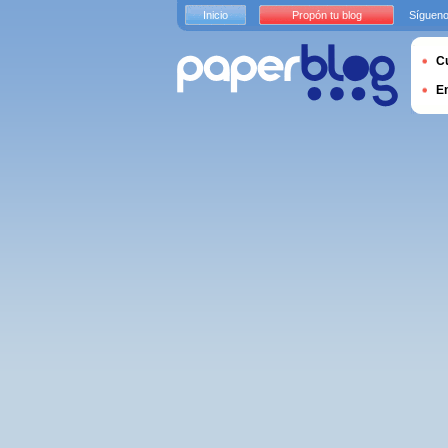
Inicio
Propón tu blog
Sígueno
Cu
E