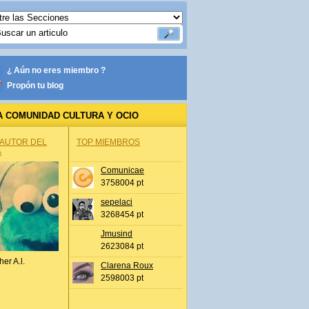
¿ Aún no eres miembro ?
Propón tu blog
A COMUNIDAD CULTURA Y OCIO
 AUTOR DEL
TOP MIEMBROS
A
Comunicae
3758004 pt
sepelaci
3268454 pt
Jmusind
2623084 pt
her A.l.
Clarena Roux
2598003 pt