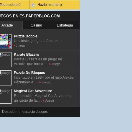
Todo sobre él
Hazte miembro
UEGOS EN ES.PAPERBLOG.COM
Arcade
Casino
Estrategia
Puzzle Bobble
Un clásico juego de Arcade. ......
Juega
Karate Blazers
Karate Blazers es un juego de
Arcade, que forma......
Juega
Puzzle De Bloques
Inventado en 1984 por el ruso Alekséi
Pázhitnov, e......
Juega
Magical Cat Adventure
Redescubre Magical Cat Adventure,
un juego de la......
Juega
Descubrir el espacio Juegos