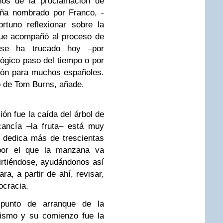
os de la proclamación de
ña nombrado por Franco, -
rtuno reflexionar sobre la
 que acompañó al proceso de
 se ha trucado hoy –por
lógico paso del tiempo o por
ción para muchos españoles.
ro de Tom Burns, añade.
ión fue la caída del árbol de
cancía –la fruta– está muy
- dedica más de trescientas
por el que la manzana va
irtiéndose, ayudándonos así
ra, a partir de ahí, revisar,
ocracia.
 punto de arranque de la
uismo y su comienzo fue la