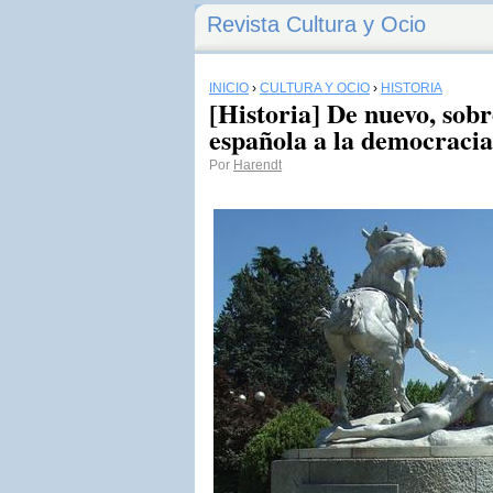
Revista Cultura y Ocio
INICIO
›
CULTURA Y OCIO
›
HISTORIA
[Historia] De nuevo, sobr
española a la democracia
Por
Harendt