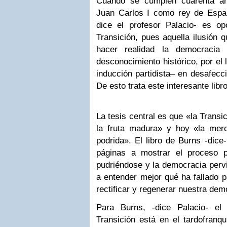
Cuando se cumplen cuarenta añ
Juan Carlos I como rey de Espa
dice el profesor Palacio- es opo
Transición, pues aquella ilusión
hacer realidad la democracia
desconocimiento histórico, por el 
inducción partidista– en desafec
De esto trata este interesante lib
La tesis central es que «la Transic
la fruta madura» y hoy «la mer
podrida». El libro de Burns -dice
páginas a mostrar el proceso 
pudriéndose y la democracia perv
a entender mejor qué ha fallado pa
rectificar y regenerar nuestra dem
Para Burns, -dice Palacio- e
l
Transición está
en el tardofranq