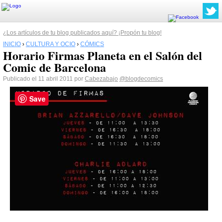
¿Los artículos de tu blog publicados aquí? ¡Propón tu blog!
INICIO
›
CULTURA Y OCIO
›
CÓMICS
Horario Firmas Planeta en el Salón del
Comic de Barcelona
Publicado el 11 abril 2011 por
Cabezabajo
@blogdecomics
Save