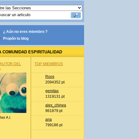
¿ Aún no eres miembro ?
Propón tu blog
A COMUNIDAD ESPIRITUALIDAD
 AUTOR DEL
TOP MIEMBROS
A
Roos
2094352 pt
gemitax
1319131 pt
alex_chinea
961879 pt
her A.l.
ana
799186 pt