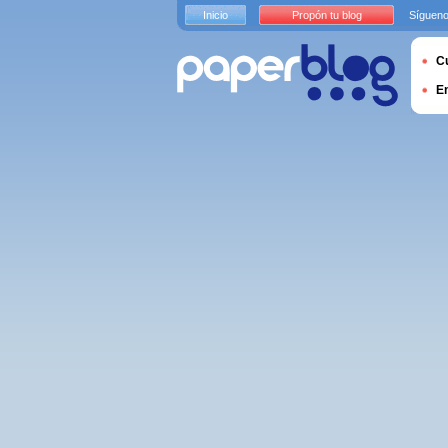
Inicio
Propón tu blog
Sígueno
Cu
E