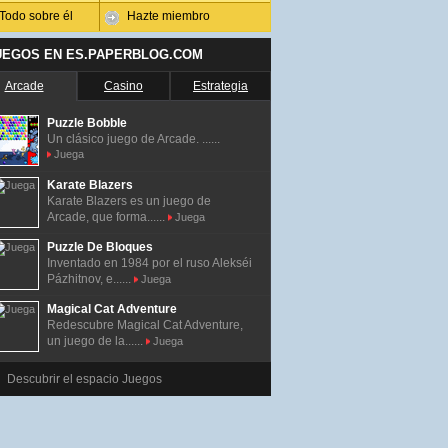
Todo sobre él
Hazte miembro
UEGOS EN ES.PAPERBLOG.COM
Arcade
Casino
Estrategia
Puzzle Bobble
Un clásico juego de Arcade. ......
Juega
Karate Blazers
Karate Blazers es un juego de
Arcade, que forma......
Juega
Puzzle De Bloques
Inventado en 1984 por el ruso Alekséi
Pázhitnov, e......
Juega
Magical Cat Adventure
Redescubre Magical Cat Adventure,
un juego de la......
Juega
Descubrir el espacio Juegos