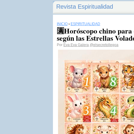
Revista Espiritualidad
INICIO
›
ESPIRITUALIDAD
🈵Horóscopo chino para 
según las Estrellas Volad
Por
Eva Eva Galera
@elsecretollegoa