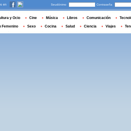
s en
Seudónimo
Contraseña
ltura y Ocio
Cine
Música
Libros
Comunicación
Tecnol
n Femenino
Sexo
Cocina
Salud
Ciencia
Viajes
Ten