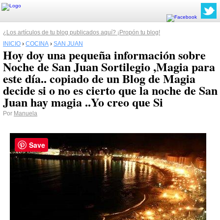
¿Los artículos de tu blog publicados aquí? ¡Propón tu blog!
INICIO
›
COCINA
›
SAN JUAN
Hoy doy una pequeña información sobre
Noche de San Juan Sortilegio ,Magia para
este día.. copiado de un Blog de Magia
decide si o no es cierto que la noche de San
Juan hay magia ..Yo creo que Si
Por
Manuela
Save