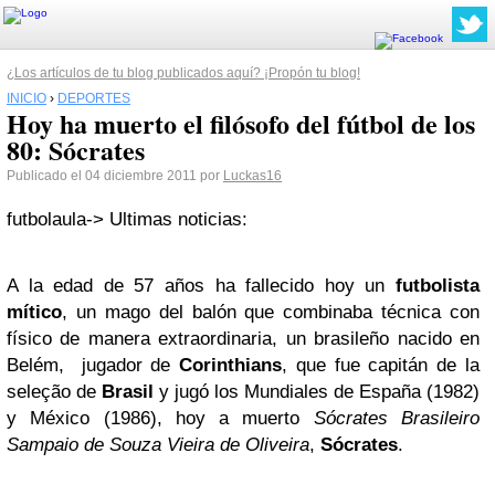
¿Los artículos de tu blog publicados aquí? ¡Propón tu blog!
INICIO
›
DEPORTES
Hoy ha muerto el filósofo del fútbol de los
80: Sócrates
Publicado el 04 diciembre 2011 por
Luckas16
futbolaula-> Ultimas noticias:
A la edad de 57 años ha fallecido hoy un
futbolista
mítico
, un mago del balón que combinaba técnica con
físico de manera extraordinaria, un brasileño nacido en
Belém, jugador de
Corinthians
, que fue capitán de la
seleção de
Brasil
y jugó los Mundiales de España (1982)
y México (1986), hoy a muerto
Sócrates Brasileiro
Sampaio de Souza Vieira de Oliveira
,
Sócrates
.