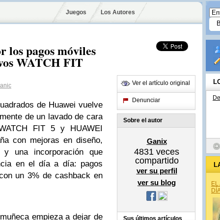
Juegos
Los Autores
r los pagos móviles
uevos WATCH FIT
L
Ver el artículo original
anic
De
Denunciar
s cuadrados de
Huawei
vuelve
camente de un lavado de cara
Sobre el autor
I WATCH FIT 5 y HUAWEI
ña con mejoras en diseño,
Ganix
4831
veces
… y una incorporación que
compartido
cia en el día a día: pagos
L
ver su perfil
 con un 3% de cashback en
ver su blog
EL
DÍ
 muñeca empieza a dejar de
Sus últimos artículos