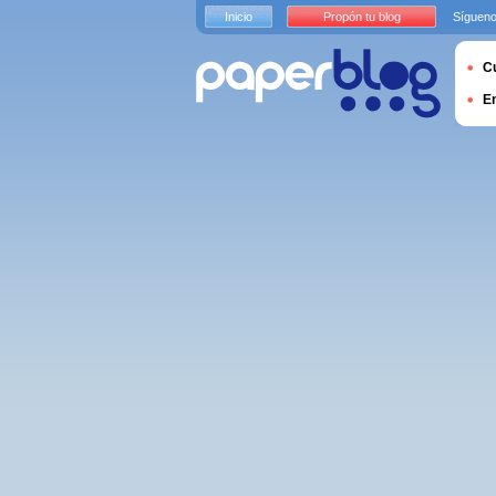
Inicio
Propón tu blog
Sígueno
Cu
E