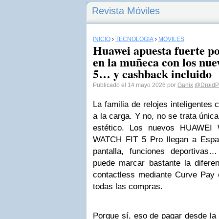
Revista Móviles
INICIO
›
TECNOLOGÍA
›
MÓVILES
Huawei apuesta fuerte po
en la muñeca con los n
5… y cashback incluido
Publicado el 14 mayo 2026 por
Ganix
@DroidP
La familia de relojes inteligente
a la carga. Y no, no se trata úni
estético. Los nuevos HUAWE
WATCH FIT 5 Pro llegan a Espa
pantalla, funciones deportivas
puede marcar bastante la diferen
contactless mediante Curve Pay
todas las compras.
Porque sí, eso de pagar desde la