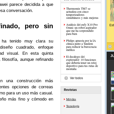
awei parece decidida a que
Thermomix TM7 se
esa conversación.
actualiza con cinco
temporizadores
simultáneos y más mejoras
inado, pero sin
Análisis del eufy X10 Pro
Est
Omni: un robot aspirador
que me ha sorprendido
para bien
Philips apuesta por la IA
ha tenido muy clara su
clínica junto a Tandem
para reducir la burocracia
n diseño cuadrado, enfoque
médica
dad visual. En esta quinta
J
El decálogo del
filosofía, aunque refinando
explorador: 10 funciones
que debería tener un reloj
deportivo para tus rutas de
montaña
Ver todos
an una construcción más
rentes opciones de correas
Revistas
omo para un uso más casual.
seño más fino y cómodo en
Móviles
Tecnología