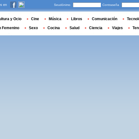
s en
Seudónimo
Contraseña
ltura y Ocio
Cine
Música
Libros
Comunicación
Tecnol
n Femenino
Sexo
Cocina
Salud
Ciencia
Viajes
Ten