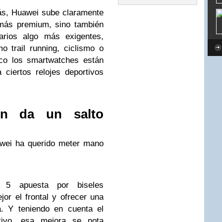
ás, Huawei sube claramente
 más premium, sino también
arios algo más exigentes,
o trail running, ciclismo o
oco los smartwatches están
ciertos relojes deportivos
én da un salto
awei ha querido meter mano
5 apuesta por biseles
or el frontal y ofrecer una
. Y teniendo en cuenta el
itivo, esa mejora se nota