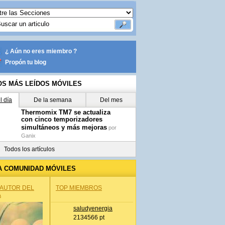
¿ Aún no eres miembro ?
Propón tu blog
OS MÁS LEÍDOS MÓVILES
l día
De la semana
Del mes
Thermomix TM7 se actualiza
con cinco temporizadores
simultáneos y más mejoras
por
Ganix
Todos los artículos
A COMUNIDAD MÓVILES
 AUTOR DEL
TOP MIEMBROS
A
saludyenergia
2134566 pt