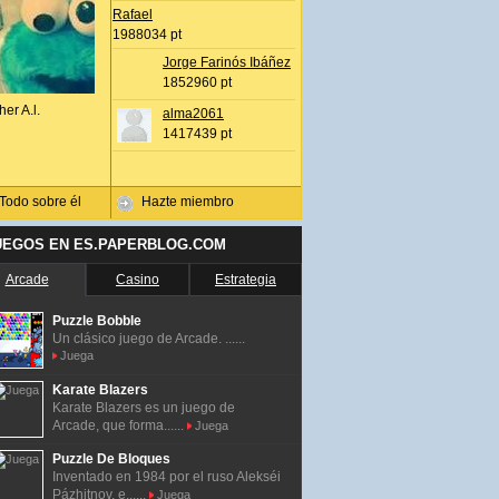
Rafael
1988034 pt
Jorge Farinós Ibáñez
1852960 pt
her A.l.
alma2061
1417439 pt
Todo sobre él
Hazte miembro
UEGOS EN ES.PAPERBLOG.COM
Arcade
Casino
Estrategia
Puzzle Bobble
Un clásico juego de Arcade. ......
Juega
Karate Blazers
Karate Blazers es un juego de
Arcade, que forma......
Juega
Puzzle De Bloques
Inventado en 1984 por el ruso Alekséi
Pázhitnov, e......
Juega