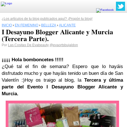
¿Los artículos de tu blog publicados aquí? ¡Propón tu blog!
INICIO
›
EN FEMENINO
›
BELLEZA
›
ALICANTE
I Desayuno Blogger Alicante y Murcia
(Tercera Parte).
Por
Las Cositas De Evabeauty
@evaortsbujaldon
¡¡¡¡¡ Hola bomboncetes !!!!!
¿Qué tal el fin de semana? Espero que lo hayáis
disfrutado mucho
y que hayáis tenido un buen día de San
Valentín :)
Hoy os traigo al blog, la
Tercera y última
parte del Evento I Desayuno Blogger
Alicante
y
Murcia
.