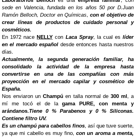
Laboratorios Belloch
es una
empresa familiar
,
con
sede en Valencia
,
fundada en los años 50 por D.Juan
Ramón Belloch, Doctor en Químicas
,
con el objetivo de
crear líneas de productos de cuidado personal y
cosméticos.
En 1972 nace
NELLY
con
Laca Spray
, la cual es
líder
en el mercado español
desde entonces hasta nuestros
días.
Actualmente, la segunda generación familiar, ha
consolidado la actividad de la empresa hasta
convertirse en una de las compañías con más
proyección en el mercado capilar y cosmético de
España.
Nos enviaron un
Champú
en talla normal de
300 ml
, a
mí me tocó el de la
gama PURE, con menta y
arándanos.
Tiene 0 % Parabenos y 0 % Siliconas.
Contiene filtro UV.
Es un champú para cabellos finos
, así que tuve suerte,
ya que mi cabello es muy fino,
con un aroma a menta,