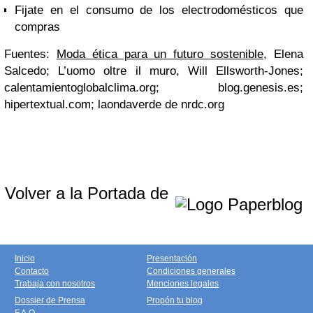
Fijate en el consumo de los electrodomésticos que
compras
Fuentes:
Moda ética para un futuro sostenible
, Elena
Salcedo; L’uomo oltre il muro, Will Ellsworth-Jones;
calentamientoglobalclima.org; blog.genesis.es;
hipertextual.com; laondaverde de nrdc.org
Volver a la Portada de
Inicio
Presentación
Contacto
Condiciones generales
Trabaja con nosotros
Menciones legales
Dossier de Prensa
Propón tu blog