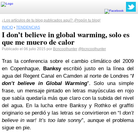
¿Los artículos de tu blog publicados aquí? ¡Propón tu blog!
INICIO
›
TENDENCIAS
I don’t believe in global warming, solo es
que me muero de calor
Publicado el 06 julio 2015 por
Bcncoolhunter
@bcncoolhunter
Tras la conferencia sobre el cambio climático del 2009
en Copenhague,
Banksy
escribió justo en la línea del
agua del Regent Canal en Camden al norte de Londres “
I
don’t believe in Global Warming
”. Solo una simple
frase, un mensaje pintado en letras mayúsculas en rojo
que sabía quedaría más que claro con la subida del nivel
del agua. En la lucha entre Banksy y Rothko el graffiti
originario se perdió y las letras se convirtieron en “I
don’t
believe in war! It’s too late sonny
”, aunque el problema
sigue en pie.