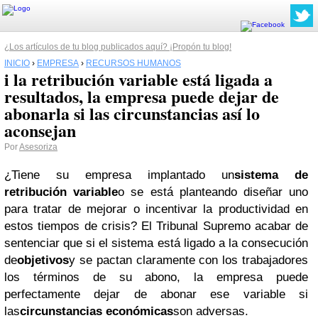
¿Los artículos de tu blog publicados aquí? ¡Propón tu blog!
INICIO
›
EMPRESA
›
RECURSOS HUMANOS
i la retribución variable está ligada a
resultados, la empresa puede dejar de
abonarla si las circunstancias así lo
aconsejan
Por
Asesoriza
¿Tiene su empresa implantado un
sistema de
retribución variable
o se está planteando diseñar uno
para tratar de mejorar o incentivar la productividad en
estos tiempos de crisis? El Tribunal Supremo acabar de
sentenciar que si el sistema está ligado a la consecución
de
objetivos
y se pactan claramente con los trabajadores
los términos de su abono, la empresa puede
perfectamente dejar de abonar ese variable si
las
circunstancias económicas
son adversas.