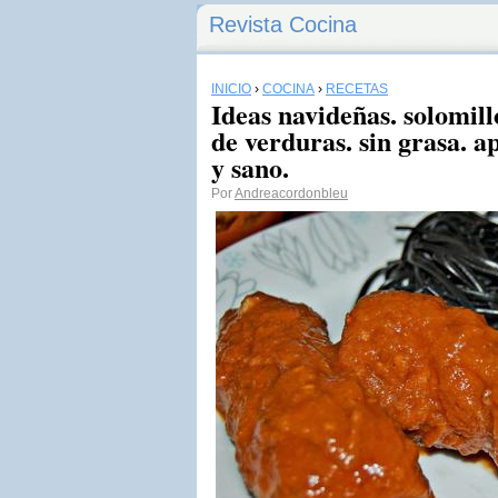
Revista Cocina
INICIO
›
COCINA
›
RECETAS
Ideas navideñas. solomill
de verduras. sin grasa. ap
y sano.
Por
Andreacordonbleu