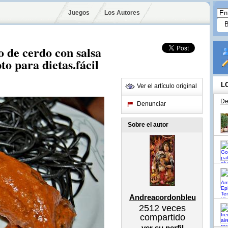
Juegos
Los Autores
o de cerdo con salsa
to para dietas.fácil
L
Ver el artículo original
De
Denunciar
Sobre el autor
Andreacordonbleu
2512
veces
compartido
ver su perfil