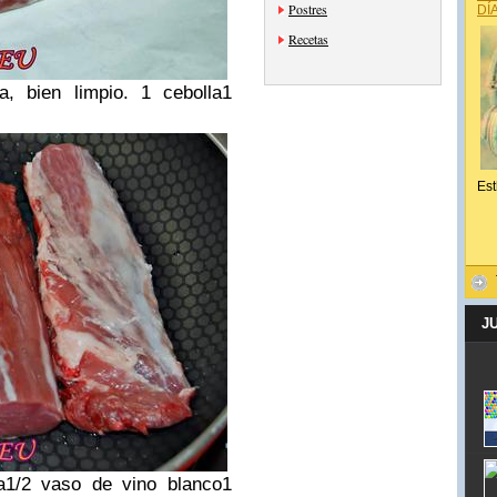
Postres
DÍ
Recetas
a, bien limpio.
1 cebolla
1
Est
J
a
1/2 vaso de vino blanco
1