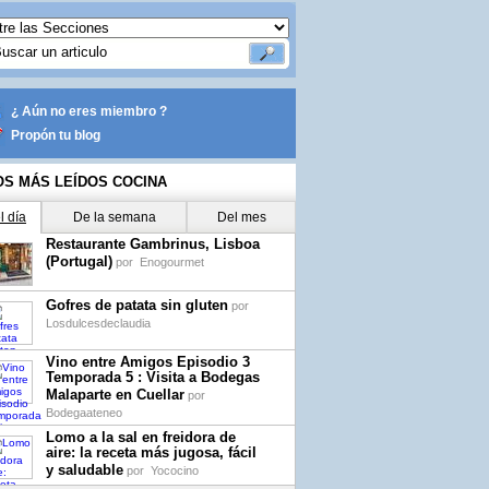
¿ Aún no eres miembro ?
Propón tu blog
OS MÁS LEÍDOS COCINA
l día
De la semana
Del mes
Restaurante Gambrinus, Lisboa
(Portugal)
por
Enogourmet
Gofres de patata sin gluten
por
Losdulcesdeclaudia
Vino entre Amigos Episodio 3
Temporada 5 : Visita a Bodegas
Malaparte en Cuellar
por
Bodegaateneo
Lomo a la sal en freidora de
aire: la receta más jugosa, fácil
y saludable
por
Yococino