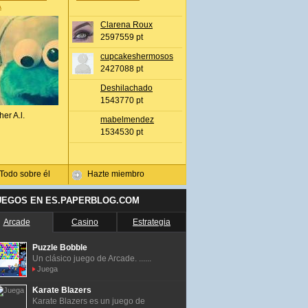
A
Clarena Roux
2597559 pt
cupcakeshermosos
2427088 pt
Deshilachado
1543770 pt
her A.l.
mabelmendez
1534530 pt
Todo sobre él
Hazte miembro
UEGOS EN ES.PAPERBLOG.COM
Arcade
Casino
Estrategia
Puzzle Bobble
Un clásico juego de Arcade. ......
Juega
Karate Blazers
Karate Blazers es un juego de