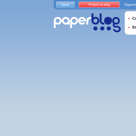
Inicio
Propón tu blog
Sígueno
Cu
E