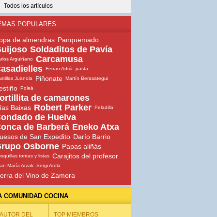
Todos los artículos
EMAS POPULARES
opa de almendras
Panquemado
uijoso
Soldaditos de Pavía
Carcamusa
rlos Arguiñano
asadielles
Ferran Adrià
pasta
Piñonate
stillas Juanola
Martín Berasategui
estiño
Poleá
ortillita de camarones
Robert Parker
ías Baixas
Peladilla
ondado de Huelva
onca de Barberá
Eneko Atxa
uesos de San Expedito
Darío Barrio
rupo Osborne
Papas aliñás
Carajitos del profesor
squillas tontas y listas
an María Arzak
Sergi Arola
ierra del Vino de Zamora
A COMUNIDAD COCINA
 AUTOR DEL
TOP MIEMBROS