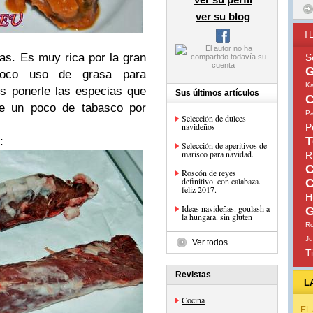
ver su blog
T
tas. Es muy rica por la gran
S
G
poco uso de grasa para
Ka
s ponerle las especias que
Sus últimos artículos
C
le un poco de tabasco por
Pa
Selección de dulces
navideños
P
T
:
Selección de aperitivos de
marisco para navidad.
R
C
Roscón de reyes
definitivo. con calabaza.
C
feliz 2017.
H
Ideas navideñas. goulash a
G
la hungara. sin gluten
Ro
Ju
Ver todos
T
Revistas
L
Cocina
EL