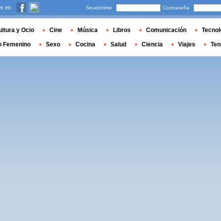
s en
Seudónimo
Contraseña
ltura y Ocio
Cine
Música
Libros
Comunicación
Tecnol
n Femenino
Sexo
Cocina
Salud
Ciencia
Viajes
Ten