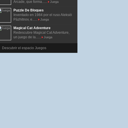
Arcade, que forma......
Juega
Puzzle De Bloques
Inventado en 1984 por el ruso Alekséi
Pázhitnov, e......
Juega
Magical Cat Adventure
Redescubre Magical Cat Adventure,
un juego de la......
Juega
Descubrir el espacio Juegos