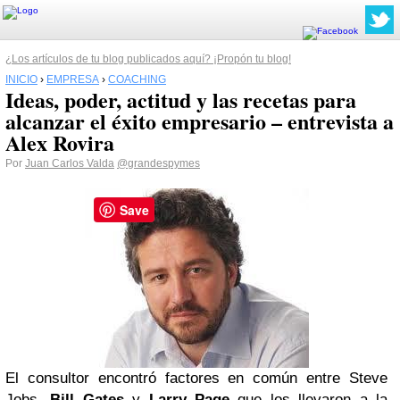
¿Los artículos de tu blog publicados aquí? ¡Propón tu blog!
INICIO
›
EMPRESA
›
COACHING
Ideas, poder, actitud y las recetas para
alcanzar el éxito empresario – entrevista a
Alex Rovira
Por
Juan Carlos Valda
@grandespymes
Save
El consultor encontró factores en común entre Steve
Jobs,
Bill Gates
y
Larry Page
que los llevaron a la