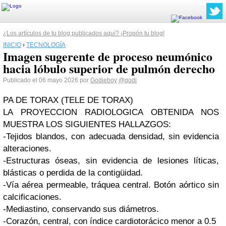
¿Los artículos de tu blog publicados aquí? ¡Propón tu blog!
INICIO
›
TECNOLOGÍA
Imagen sugerente de proceso neumónico
hacia lóbulo superior de pulmón derecho
Publicado el 06 mayo 2026 por
Godieboy
@godi
PA DE TORAX (TELE DE TORAX)
LA PROYECCION RADIOLOGICA OBTENIDA NOS
MUESTRA LOS SIGUIENTES HALLAZGOS:
-Tejidos blandos, con adecuada densidad, sin evidencia
alteraciones.
-Estructuras óseas, sin evidencia de lesiones líticas,
blásticas o perdida de la contigüidad.
-Vía aérea permeable, tráquea central. Botón aórtico sin
calcificaciones.
-Mediastino, conservando sus diámetros.
-Corazón, central, con índice cardiotorácico menor a 0.5