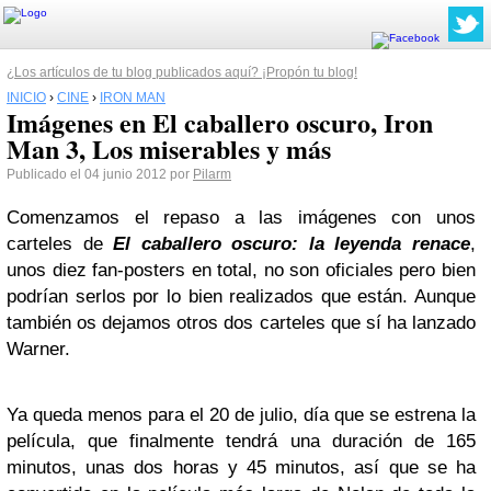
¿Los artículos de tu blog publicados aquí? ¡Propón tu blog!
INICIO
›
CINE
›
IRON MAN
Imágenes en El caballero oscuro, Iron
Man 3, Los miserables y más
Publicado el 04 junio 2012 por
Pilarm
Comenzamos el repaso a las imágenes con unos
carteles de
El caballero oscuro: la leyenda renace
,
unos diez fan-posters en total, no son oficiales pero bien
podrían serlos por lo bien realizados que están. Aunque
también os dejamos otros dos carteles que sí ha lanzado
Warner.
Ya queda menos para el 20 de julio, día que se estrena la
película, que finalmente tendrá una duración de 165
minutos, unas dos horas y 45 minutos, así que se ha