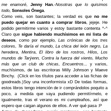
me enamoré
,
Jenny Han
.-
Nosotras que lo quisimos
todo
,
Sonsoles Ónega
.
Como veis, son bastantes; la verdad es que
no me
puedo quejar en cuanto a comprar libros
, jejeje. He
podido permitirme varios y estoy bastante contenta ^-^
Claro que
sigue habiendo muchísimos en mi lista de
deseos
, como por ejemplo,
Las crónicas de los tres
colores
,
Te daría el mundo
,
La chica del león negro
,
La
heredera
,
Mentira
,
El libro de los rostros
,
Hilos
,
Los
mundos de Tarÿenn, Contra la fuerza del viento
,
Mucho
más que un club de chicas
,
Encuentros
... y varios,
muchísimos, de las escritoras Milly Johnson y Maeve
Binchy. (
Click en los títulos para acceder a las fichas de
goodreads.
)Soy una
inconformista
xD De todas formas,
estos libros tengo intención de ir comprándolos poquito a
poco, a medida que vaya pudiendo permitírmelo, e
igualmente,
tras el verano es mi cumpleaños
, así que
espero que caigan algunos de ellos. A ver qué pasa :P