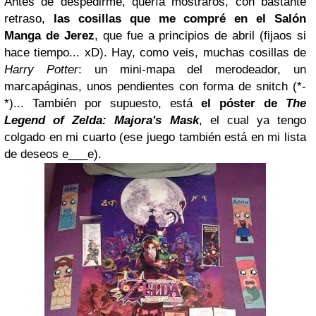
Antes de despedirme, quería mostraros, con bastante
retraso,
las cosillas que me compré en el Salón
Manga de Jerez
, que fue a principios de abril (
fijaos si
hace tiempo... xD
). Hay, como veis,
muchas cosillas de
Harry Potter
: un
mini-mapa del merodeador
, un
marcapáginas
, unos
pendientes con forma de snitch
(
*-
*
)... También por supuesto, está
el póster de
The
Legend of Zelda: Majora's Mask
, el cual ya tengo
colgado en mi cuarto (
ese juego también está en mi lista
de deseos e___e
).