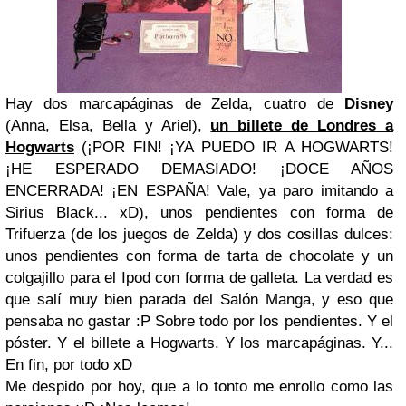
Hay dos
marcapáginas
de
Zelda
, cuatro de
Disney
(
Anna, Elsa, Bella y Ariel
),
un billete de
Londres
a
Hogwarts
(
¡POR FIN! ¡YA PUEDO IR A HOGWARTS!
¡HE ESPERADO DEMASIADO! ¡DOCE AÑOS
ENCERRADA! ¡EN ESPAÑA! Vale, ya paro imitando a
Sirius Black... xD
), unos
pendientes
con forma de
Trifuerza
(
de los juegos de
Zelda
) y dos cosillas dulces:
unos pendientes con forma de tarta de chocolate y un
colgajillo para el Ipod con forma de galleta
. La verdad es
que
salí muy bien parada
del Salón Manga, y eso que
pensaba no gastar :P Sobre todo por los pendientes. Y el
póster. Y el billete a Hogwarts. Y los marcapáginas. Y...
En fin, por todo xD
Me despido por hoy, que a lo tonto me enrollo como las