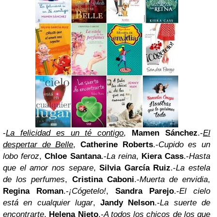
-
La felicidad es un té contigo
,
Mamen Sánchez
.-
El
despertar de Belle
,
Catherine Roberts
.-
Cupido es un
lobo feroz
,
Chloe Santana
.-
La reina
,
Kiera Cass
.-
Hasta
que el amor nos separe
,
Silvia García Ruiz
.-
La estela
de los perfumes
,
Cristina Caboni
.-
Muerta de envidia
,
Regina Roman
.-
¡Cógetelo!
,
Sandra Parejo
.-
El cielo
está en cualquier lugar
,
Jandy Nelson
.-
La suerte de
encontrarte
,
Helena Nieto
.-
A todos los chicos de los que