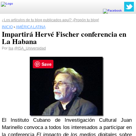
¿Los artículos de tu blog publicados aquí? ¡Propón tu blog!
INICIO
›
AMÉRICA LATINA
Impartirá Hervé Fischer conferencia en
La Habana
Por
Isa
@ISA_Universidad
Save
El Instituto Cubano de Investigación Cultural Juan
Marinello convoca a todos los interesados a participar en
la conferencia
El impacto de los medios digitales sobre