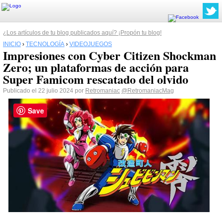
¿Los artículos de tu blog publicados aquí? ¡Propón tu blog!
INICIO
›
TECNOLOGÍA
›
VIDEOJUEGOS
Impresiones con Cyber Citizen Shockman
Zero; un plataformas de acción para
Super Famicom rescatado del olvido
Publicado el 22 julio 2024 por
Retromaniac
@RetromaniacMag
Save