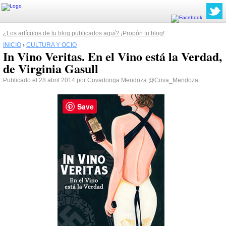
¿Los artículos de tu blog publicados aquí? ¡Propón tu blog!
INICIO
›
CULTURA Y OCIO
In Vino Veritas. En el Vino está la Verdad,
de Virginia Gasull
Publicado el 28 abril 2014 por
Covadonga Mendoza
@Cova_Mendoza
Save