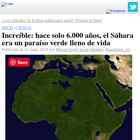
¿Los artículos de tu blog publicados aquí? ¡Propón tu blog!
INICIO
›
CIENCIA
Increíble: hace solo 6.000 años, el Sáhara
era un paraíso verde lleno de vida
Publicado el 14 mayo 2026 por
Miguel Angel Verde Valadez
@arcangel_hjc
Save