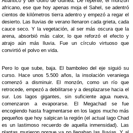
Atlántico y del Golfo de Guinea. De repente, el monzón
africano, ese que hoy apenas moja el Sahel, se adentró
cientos de kilómetros tierra adentro y empezó a regar el
desierto. Las lluvias de verano llenaron cada grieta, cada
cauce seco. Y la vegetación, al ser más oscura que la
arena, absorbió más calor, lo que reforzó el efecto y
atrajo aún más lluvia. Fue un círculo virtuoso que
convirtió el polvo en vida.
Pero lo que sube, baja. El bamboleo del eje siguió su
curso. Hace unos 5.500 años, la insolación veraniega
comenzó a disminuir. El monzón, como un río que
retrocede, empezó a debilitarse y a desplazarse hacia el
sur. Los lagos gigantes, sin suficiente agua nueva,
comenzaron a evaporarse. El Megachad se fue
encogiendo hasta fragmentarse en los lagos mucho más
pequeños que hoy salpican la región (el actual lago Chad
es un lastimoso recuerdo de aquella inmensidad). Las
plantas murieron porque ya no llegaban las lluvias. Y al