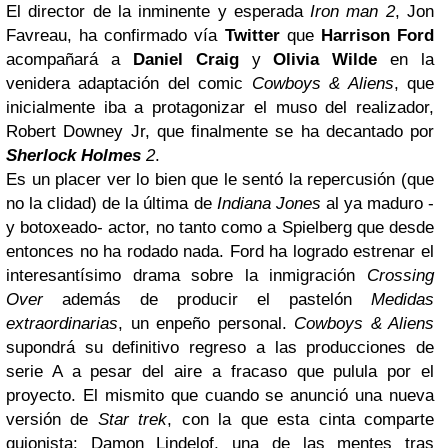
El director de la inminente y esperada
Iron man 2
, Jon
Favreau, ha confirmado vía
Twitter
que
Harrison Ford
acompañará a
Daniel Craig
y
Olivia Wilde
en la
venidera adaptación del comic
Cowboys & Aliens
, que
inicialmente iba a protagonizar el muso del realizador,
Robert Downey Jr, que finalmente se ha decantado por
Sherlock Holmes
2
.
Es un placer ver lo bien que le sentó la repercusión (que
no la clidad) de la última de
Indiana Jones
al ya maduro -
y botoxeado- actor, no tanto como a Spielberg que desde
entonces no ha rodado nada. Ford ha logrado estrenar el
interesantísimo drama sobre la inmigración
Crossing
Over
además de producir el pastelón
Medidas
extraordinarias
, un enpeño personal.
Cowboys & Aliens
supondrá su definitivo regreso a las producciones de
serie A a pesar del aire a fracaso que pulula por el
proyecto. El mismito que cuando se anunció una nueva
versión de
Star trek
, con la que esta cinta comparte
guionista: Damon Lindelof, una de las mentes tras