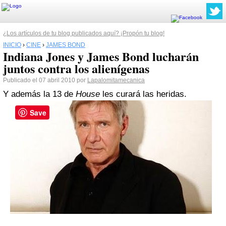
¿Los artículos de tu blog publicados aquí? ¡Propón tu blog!
INICIO
›
CINE
›
JAMES BOND
Indiana Jones y James Bond lucharán
juntos contra los alienígenas
Publicado el 07 abril 2010 por
Lapalomitamecanica
Y además la 13 de
House
les curará las heridas.
Save