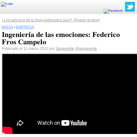
¿Los artículos de tu blog publicados aquí? ¡Propón tu blog!
INICIO
›
EMPRESA
Ingeniería de las emociones: Federico
Fros Campelo
Publicado el 11 marzo 2015 por
Sergerente
@sergerente