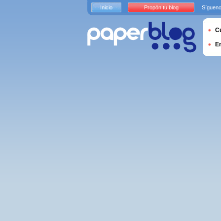
Inicio
Propón tu blog
Sígueno
Cu
E