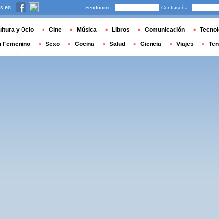
s en
Seudónimo
Contraseña
ltura y Ocio
Cine
Música
Libros
Comunicación
Tecnol
n Femenino
Sexo
Cocina
Salud
Ciencia
Viajes
Ten