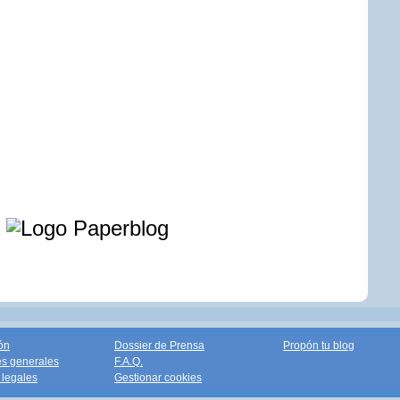
e
ón
Dossier de Prensa
Propón tu blog
s generales
F.A.Q.
legales
Gestionar cookies