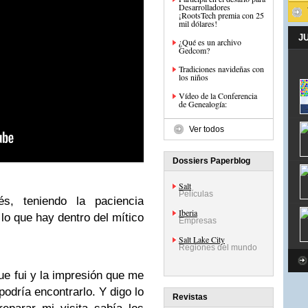
Desarrolladores
¡RootsTech premia con 25
mil dólares!
J
¿Qué es un archivo
Gedcom?
Tradiciones navideñas con
los niños
Vídeo de la Conferencia
de Genealogía:
Ver todos
Dossiers Paperblog
Salt
Películas
s, teniendo la paciencia
Iberia
 lo que hay dentro del mítico
Empresas
Salt Lake City
Regiones del mundo
ue fui y la impresión que me
podría encontrarlo. Y digo lo
Revistas