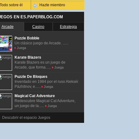
Todo sobre él
Hazte miembro
UEGOS EN ES.PAPERBLOG.COM
Arcade
Casino
Estrategia
Puzzle Bobble
Un clásico juego de Arcade. ......
Juega
Karate Blazers
Karate Blazers es un juego de
Arcade, que forma......
Juega
Puzzle De Bloques
Inventado en 1984 por el ruso Alekséi
Pázhitnov, e......
Juega
Magical Cat Adventure
Redescubre Magical Cat Adventure,
un juego de la......
Juega
Descubrir el espacio Juegos