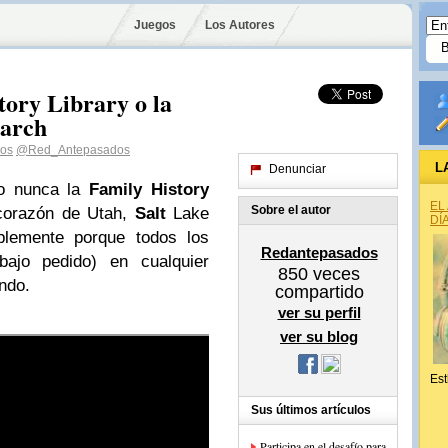
Juegos
Los Autores
tory Library o la
earch
os
@Red_Antepasados
L
Denunciar
do nunca la
Family History
EL
Sobre el autor
corazón de Utah,
Salt
Lake
DÍ
plemente porque todos los
Redantepasados
(bajo pedido) en cualquier
850
veces
ndo.
compartido
ver su perfil
ver su blog
Est
Sus últimos artículos
Participa en el desafío para