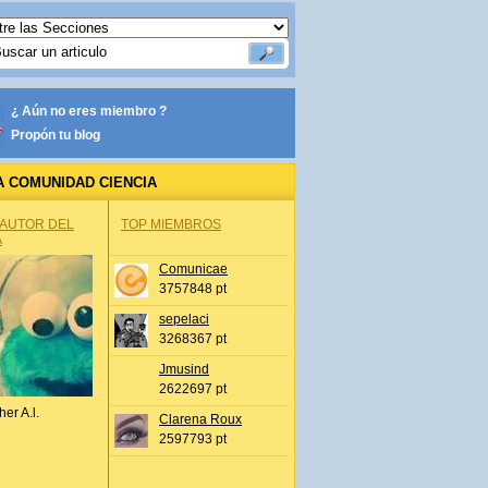
¿ Aún no eres miembro ?
Propón tu blog
A COMUNIDAD CIENCIA
 AUTOR DEL
TOP MIEMBROS
A
Comunicae
3757848 pt
sepelaci
3268367 pt
Jmusind
2622697 pt
her A.l.
Clarena Roux
2597793 pt