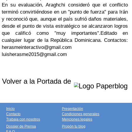
En su evaluación, Araghchi consideró que el conflicto
terminó convirtiéndose en un "punto de fuerza" para Irán
y reconoció que, aunque el país sufrió daños materiales,
desde el punto de vista estratégico se alcanzaron logros
que calificó como "muy importantes".
Editado en
cualquier lugar de la República Dominicana. Contactos:
herasmeinteractivo@gmail.com
luisherasme2015@gmail.com
Volver a la Portada de
Inicio
Presentación
Contacto
Condiciones generales
Trabaja con nosotros
Menciones legales
Dossier de Prensa
Propón tu blog
F.A.Q.