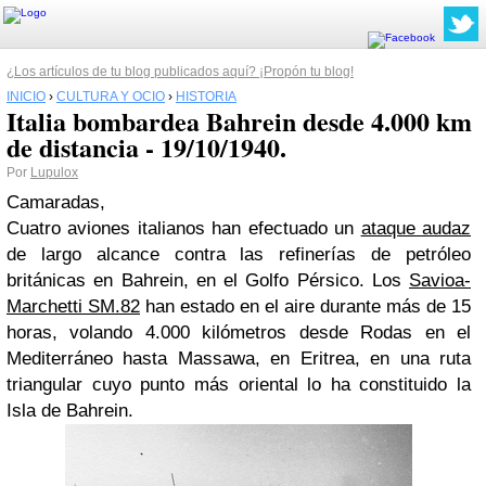
¿Los artículos de tu blog publicados aquí? ¡Propón tu blog!
INICIO
›
CULTURA Y OCIO
›
HISTORIA
Italia bombardea Bahrein desde 4.000 km
de distancia - 19/10/1940.
Por
Lupulox
Camaradas,
Cuatro aviones italianos han efectuado un
ataque audaz
de largo alcance contra las refinerías de petróleo
británicas en Bahrein, en el Golfo Pérsico. Los
Savioa-
Marchetti SM.82
han estado en el aire durante más de 15
horas, volando 4.000 kilómetros desde Rodas en el
Mediterráneo hasta Massawa, en Eritrea, en una ruta
triangular cuyo punto más oriental lo ha constituido la
Isla de Bahrein.