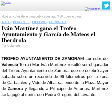
¿Los artículos de tu blog publicados aquí? ¡Propón tu blog!
INICIO
›
DEPORTES
›
CICLISMO
›
IBERDROLA
Iván Martínez gana el Trofeo
Ayuntamiento y García de Mateos el
Iberdrola
Por
Alejandro
TROFEO AYUNTAMIENTO DE ZAMORA
El corredor del
Valencia
Terra i Mar Iván Martínez resultó ser el ganador
del Trofeo Ayuntamiento de Zamora, que se celebró ayer
sábado sobre un recorrido de 96 kilómetros por la zona
de Carbajales y Vide de Alba, saliendo de la Plaza Mayor
de
Zamora
y llegando a Príncipe de Asturias. Martínez
se la jugó al sprint con Pedro Gregori, del Levante.