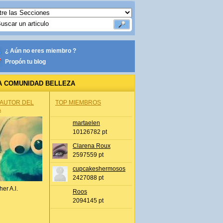
¿ Aún no eres miembro ?
Propón tu blog
A COMUNIDAD BELLEZA
 AUTOR DEL
TOP MIEMBROS
A
martaelen
10126782 pt
Clarena Roux
2597559 pt
cupcakeshermosos
2427088 pt
her A.l.
Roos
2094145 pt