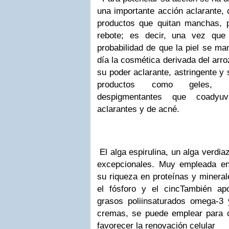
una importante acción aclarante, 
productos que quitan manchas
, 
rebote
;
es decir, una vez que
probabilidad de que la piel se m
día la cosmética derivada del arro
su poder
aclarante, astringente y
productos como geles, exf
despigmentantes que coadyuv
aclarantes y de acné.
El alga espirulina
, un alga verdia
excepcionales. Muy empleada en
su riqueza en
proteínas y mineral
el fósforo y el cinc
También ap
grasos poliinsaturados omega-3 
cremas, se puede emplear para
favorecer la renovación celular