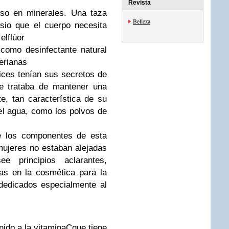
Revista
so en minerales. Una taza
Belleza
sio
que el cuerpo necesita
el
flúor
 como desinfectante natural
erianas
rices tenían sus secretos de
se trataba de mantener una
te, tan característica de su
 el agua, como los polvos de
re los componentes de esta
ujeres no estaban alejadas
see
principios aclarantes
,
as en la cosmética para la
dedicados especialmente al
nido a la
vitamina
C
que tiene