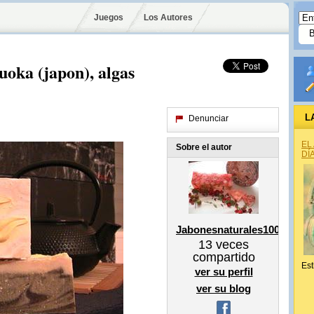
Juegos
Los Autores
uoka (japon), algas
L
Denunciar
EL
Sobre el autor
DÍ
Jabonesnaturales100
13
veces
compartido
Est
ver su perfil
ver su blog