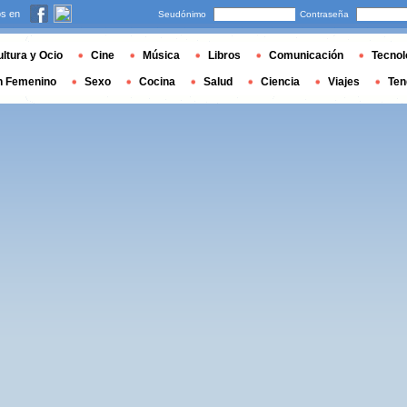
s en
Seudónimo
Contraseña
ltura y Ocio
Cine
Música
Libros
Comunicación
Tecnol
n Femenino
Sexo
Cocina
Salud
Ciencia
Viajes
Ten