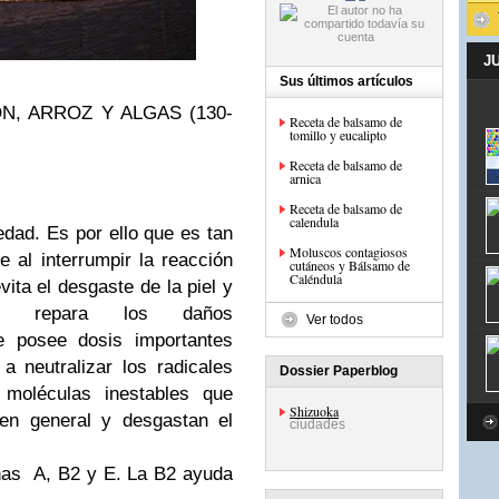
J
Sus últimos artículos
N, ARROZ Y ALGAS (130-
Receta de balsamo de
tomillo y eucalipto
Receta de balsamo de
arnica
Receta de balsamo de
calendula
edad
.
Es por ello que es tan
Moluscos contagiosos
 al interrumpir la reacción
cutáneos y Bálsamo de
Caléndula
vita el desgaste de la piel y
y repara los daños
Ver todos
e posee dosis importantes
 a
neutralizar los radicales
Dossier Paperblog
 moléculas inestables que
Shizuoka
 en general y desgastan el
ciudades
nas
A, B2 y E
.
La B2 ayuda