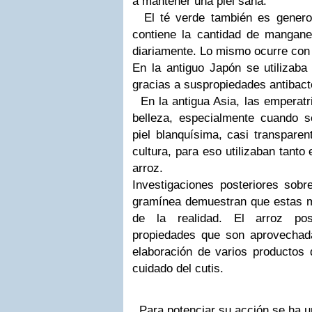
a mantener una piel sana.
El té verde también es genero
contiene la cantidad de
mangane
diariamente. Lo mismo ocurre con 
En la antiguo Japón se utilizaba
gracias a sus
propiedades
antibact
En la antigua Asia, las emperat
belleza, especialmente cuando 
piel blanquísima, casi transparen
cultura, para eso utilizaban tanto
arroz.
Investigaciones posteriores sob
gramínea demuestran que estas m
de la realidad.
El arroz
po
propiedades que son aprovechad
elaboración de varios productos 
cuidado del cutis.
Para potenciar su acción se ha u