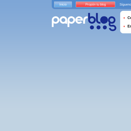
Inicio
Propón tu blog
Sígueno
Cu
E