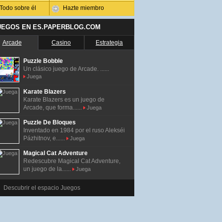
Todo sobre él
Hazte miembro
UEGOS EN ES.PAPERBLOG.COM
Arcade
Casino
Estrategia
Puzzle Bobble
Un clásico juego de Arcade. ......
Juega
Karate Blazers
Karate Blazers es un juego de
Arcade, que forma......
Juega
Puzzle De Bloques
Inventado en 1984 por el ruso Alekséi
Pázhitnov, e......
Juega
Magical Cat Adventure
Redescubre Magical Cat Adventure,
un juego de la......
Juega
Descubrir el espacio Juegos