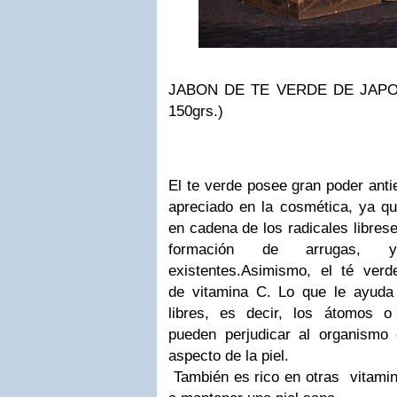
JABON DE TE VERDE DE JAPO
150grs.)
El te verde
posee gran
poder anti
apreciado en la cosmética, ya que
en cadena de los radicales libres
e
formación de arrugas, 
existentes.
Asimismo, el té verd
de
vitamina C
.
Lo
que le ayuda
libres
, es decir, los átomos o
pueden perjudicar al organismo
aspecto de la piel.
También es
rico
en otras
vitami