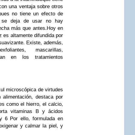
con una ventaja sobre otros
pues
no tiene un efecto de
 se deja de usar no hay
ancha más que antes.
Hoy en
z es altamente difundida por
 suavizante
.
Existe, además,
oliantes, mascarillas,
an en los tratamientos
zul microscópica de virtudes
 alimentación, destaca por
es como el hierro, el calcio,
orta
vitaminas B y ácidos
y 6
Por ello, formulada en
oxigenar y calmar la piel, y