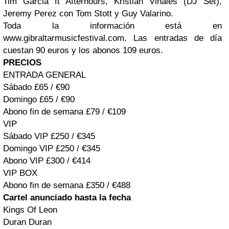
Tim Garcia ft Afterhours, Kristian Vinales (DJ Set),
Jeremy Perez con Tom Stott y Guy Valarino.
Toda la información está en
www.gibraltarmusicfestival.com. Las entradas de día
cuestan 90 euros y los abonos 109 euros.
PRECIOS
ENTRADA GENERAL
Sábado £65 / €90
Domingo £65 / €90
Abono fin de semana £79 / €109
VIP
Sábado VIP £250 / €345
Domingo VIP £250 / €345
Abono VIP £300 / €414
VIP BOX
Abono fin de semana £350 / €488
Cartel anunciado hasta la fecha
Kings Of Leon
Duran Duran