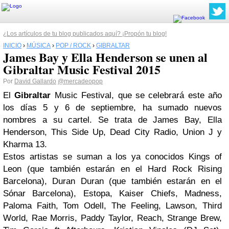
¿Los artículos de tu blog publicados aquí? ¡Propón tu blog!
INICIO
›
MÚSICA
›
POP / ROCK
›
GIBRALTAR
James Bay y Ella Henderson se unen al
Gibraltar Music Festival 2015
Por
David Gallardo
@mercadeopop
El
Gibraltar
Music Festival, que se celebrará este año
los días 5 y 6 de septiembre, ha sumado nuevos
nombres a su cartel. Se trata de James Bay, Ella
Henderson, This Side Up, Dead City Radio, Union J y
Kharma 13.
Estos artistas se suman a los ya conocidos Kings of
Leon (que también estarán en el Hard Rock Rising
Barcelona), Duran Duran (que también estarán en el
Sónar Barcelona), Estopa, Kaiser Chiefs, Madness,
Paloma Faith, Tom Odell, The Feeling, Lawson, Third
World, Rae Morris, Paddy Taylor, Reach, Strange Brew,