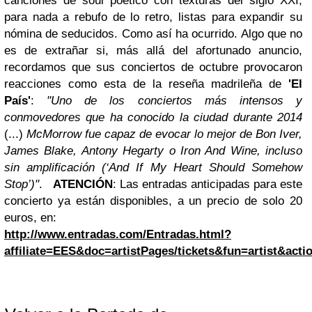
canciones de soul poético con texturas del siglo XXI,
para nada a rebufo de lo retro, listas para expandir su
nómina de seducidos.
Como así ha ocurrido. Algo que no
es de extrañar si, más allá del afortunado anuncio,
recordamos que sus conciertos de octubre provocaron
reacciones como esta de la reseña madrileña de
'El
País'
:
"Uno de los conciertos más intensos y
conmovedores que ha conocido la ciudad durante 2014
(...)
McMorrow fue capaz de evocar lo mejor de Bon Iver,
James Blake, Antony Hegarty o Iron And Wine, incluso
sin amplificación (‘And If My Heart Should Somehow
Stop’)"
.
ATENCIÓN
:
Las entradas anticipadas para este
concierto ya están disponibles, a un precio de solo 20
euros, en:
http://www.entradas.com/Entradas.html?
affiliate=EES&doc=artistPages/tickets&fun=artist&ac