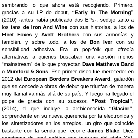
sembrando lo que ahora está recogiendo. Primero,
gracias a su LP de debut,
“Early In The Morning”
(2010) -antes había publicado dos EPs-, sedujo tanto a
los fans
de Iron And Wine
con sus historias, a los de
Fleet Foxes
y
Avett Brothers
con sus armonías y
también, y sobre todo, a los de
Bon Iver
con su
sensibilidad adhesiva. Era un pop-folk que ofrecía
alternativas a quienes buscaban una versión menos
“mainstream” de lo que proyectan
Dave Matthews Band
o
Mumford & Sons
. Ese primer disco fue merecedor en
2012 del
European Borders Breakers Award
, galardón
que se concede a obras de debut que triunfan de manera
muy llamativa más allá de su país. Y luego ha llegado el
golpe de gracia con su sucesor,
“Post Tropical”
,
(2014), el que incluye la archiconocida
“Glacier”,
sorprendente en su nueva querencia por la electrónica y
los sintetizadores en los arreglos, un giro que coincide
bastante con la senda que recorre
James Blake
. Diez