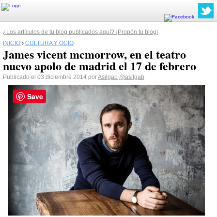
¿Los artículos de tu blog publicados aquí? ¡Propón tu blog!
INICIO
›
CULTURA Y OCIO
James vicent mcmorrow, en el teatro
nuevo apolo de madrid el 17 de febrero
Publicado el 03 diciembre 2014 por
Asilgab
@asilgab
Save