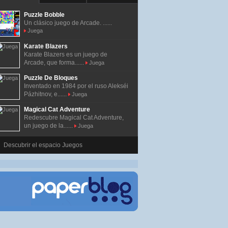
Puzzle Bobble
Un clásico juego de Arcade. ......
Juega
Karate Blazers
Karate Blazers es un juego de
Arcade, que forma......
Juega
Puzzle De Bloques
Inventado en 1984 por el ruso Alekséi
Pázhitnov, e......
Juega
Magical Cat Adventure
Redescubre Magical Cat Adventure,
un juego de la......
Juega
Descubrir el espacio Juegos