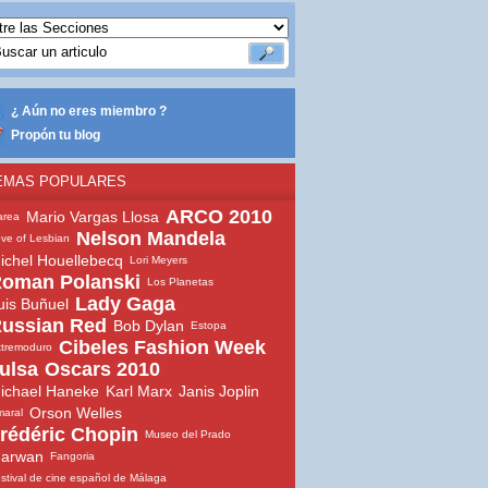
¿ Aún no eres miembro ?
Propón tu blog
EMAS POPULARES
ARCO 2010
Mario Vargas Llosa
area
Nelson Mandela
ve of Lesbian
ichel Houellebecq
Lori Meyers
oman Polanski
Los Planetas
Lady Gaga
uis Buñuel
ussian Red
Bob Dylan
Estopa
Cibeles Fashion Week
tremoduro
ulsa
Oscars 2010
ichael Haneke
Karl Marx
Janis Joplin
Orson Welles
aral
rédéric Chopin
Museo del Prado
arwan
Fangoria
stival de cine español de Málaga