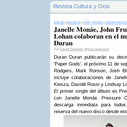
Revista Cultura y Ocio
INICIO
›
MÚSICA
›
POP / ROCK
›
JOHN FRUSC
Janelle Monáe, John Fru
Lohan colaboran en el n
Duran
Por
David Gallardo
@mercadeopop
Duran Duran publicarán su deci
'Paper Gods', el próximo 11 de se
Rodgers, Mark Ronson, Josh Bl
incluye colaboraciones de Janel
Kiesza, Davidé Rossi y Lindsay L
El primer single del álbum es Pre
con Janelle Monáe. Pressure O
descarga inmediata para todos
reserva del nuevo disco desde est