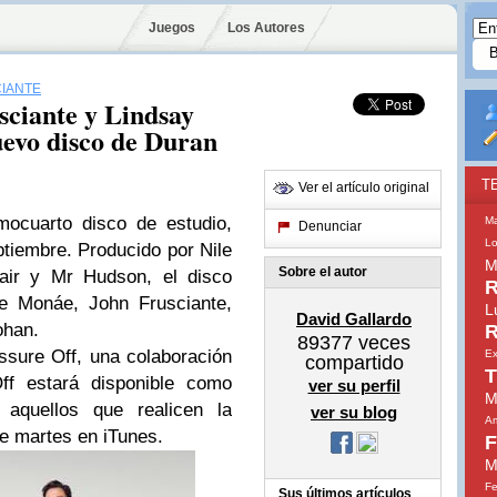
Juegos
Los Autores
IANTE
sciante y Lindsay
uevo disco de Duran
T
Ver el artículo original
mocuarto disco de estudio,
M
Denunciar
Lo
ptiembre. Producido por Nile
M
Sobre el autor
air y Mr Hudson, el disco
R
le Monáe, John Frusciante,
L
David Gallardo
ohan.
R
89377
veces
ssure Off, una colaboración
Ex
compartido
T
ff estará disponible como
ver su perfil
M
 aquellos que realicen la
ver su blog
Am
e martes en iTunes.
F
M
Fe
Sus últimos artículos