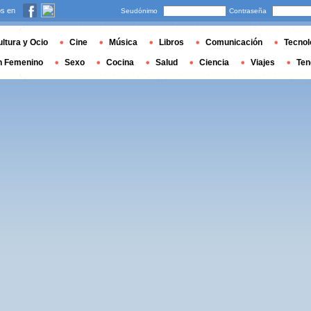
s en
Seudónimo
Contraseña
ltura y Ocio
Cine
Música
Libros
Comunicación
Tecnol
n Femenino
Sexo
Cocina
Salud
Ciencia
Viajes
Ten