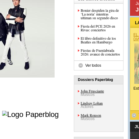
J
J
Bonier despiden la gira de
‘La noria’ mientras
ultiman su segundo disco
L
Fiesta del PCE 2026 en
Rivas: conciertos
EL
El libro definitivo de los
DÍ
Beatles en Hamburgo
Fiestas de Fuenlabrada
2026: avance de conciertos
Ver todos
Dossiers Paperblog
Est
John Frusciante
Músicos
Lindsay Lohan
Actores
e
Mark Ronson
Músicos
J