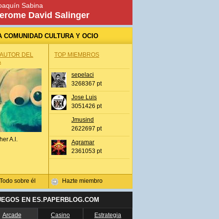
oaquín Sabina
erome David Salinger
A COMUNIDAD CULTURA Y OCIO
 AUTOR DEL
TOP MIEMBROS
A
sepelaci
3268367 pt
Jose Luis
3051426 pt
Jmusind
2622697 pt
her A.l.
Agramar
2361053 pt
Todo sobre él
Hazte miembro
UEGOS EN ES.PAPERBLOG.COM
Arcade
Casino
Estrategia