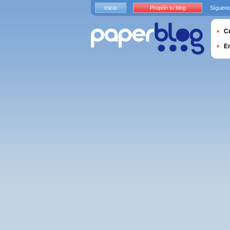
Inicio
Propón tu blog
Sígueno
Cu
E