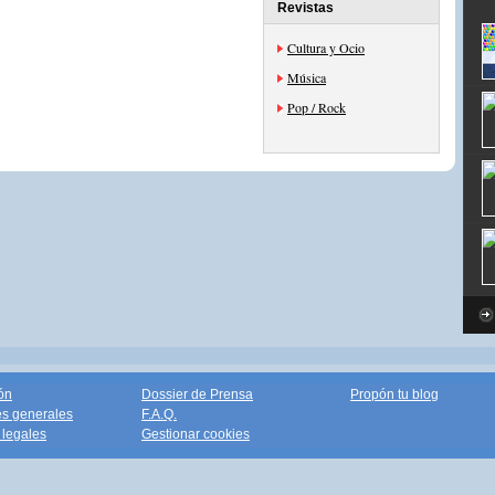
Revistas
Cultura y Ocio
Música
Pop / Rock
ón
Dossier de Prensa
Propón tu blog
s generales
F.A.Q.
legales
Gestionar cookies