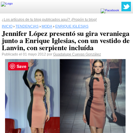
¿Los artículos de tu blog publicados aquí? ¡Propón tu blog!
INICIO
›
TENDENCIAS
›
MODA
›
ENRIQUE IGLESIAS
Jennifer López presentó su gira veraniega
junto a Enrique Iglesias, con un vestido de
Lanvin, con serpiente incluída
Publicado el 01 mayo 2012 por
Guadalupe Cuevas González
Save