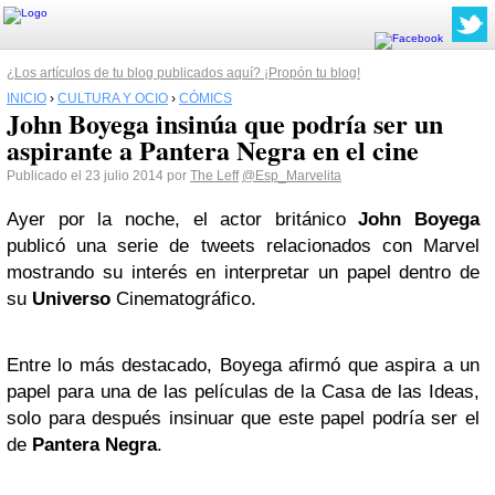
¿Los artículos de tu blog publicados aquí? ¡Propón tu blog!
INICIO
›
CULTURA Y OCIO
›
CÓMICS
John Boyega insinúa que podría ser un
aspirante a Pantera Negra en el cine
Publicado el 23 julio 2014 por
The Leff
@Esp_Marvelita
Ayer por la noche, el actor británico
John Boyega
publicó una serie de tweets relacionados con Marvel
mostrando su interés en interpretar un papel dentro de
su
Universo
Cinematográfico.
Entre lo más destacado, Boyega afirmó que aspira a un
papel para una de las películas de la Casa de las Ideas,
solo para después insinuar que este papel podría ser el
de
Pantera Negra
.