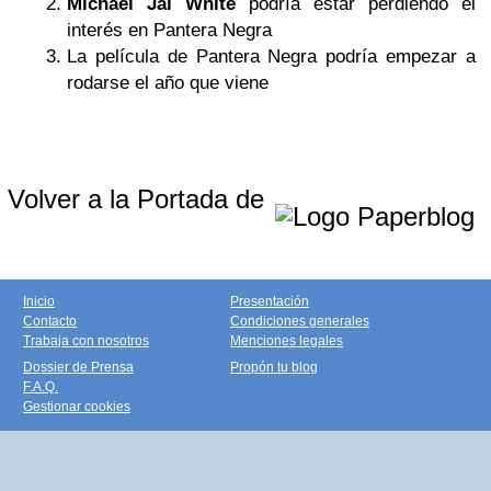
Michael Jai White
podría estar perdiendo el
interés en Pantera Negra
La película de Pantera Negra podría empezar a
rodarse el año que viene
Volver a la Portada de
Inicio
Presentación
Contacto
Condiciones generales
Trabaja con nosotros
Menciones legales
Dossier de Prensa
Propón tu blog
F.A.Q.
Gestionar cookies