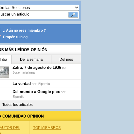
¿ Aún no eres miembro ?
Propón tu blog
OS MÁS LEÍDOS OPINIÓN
l día
De la semana
Del mes
Zafra, 7 de agosto de 1936
por
Josemarialama
La verdad
por
Elperdiu
Del mundo a Google plex
por
Elperdiu
Todos los artículos
A COMUNIDAD OPINIÓN
 AUTOR DEL
TOP MIEMBROS
A