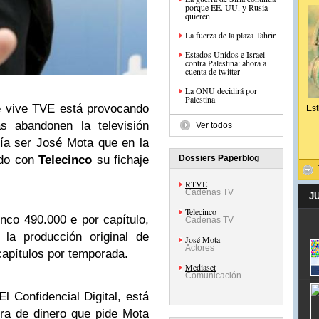
porque EE. UU. y Rusia
quieren
La fuerza de la plaza Tahrir
Estados Unidos e Israel
contra Palestina: ahora a
cuenta de twitter
La ONU decidirá por
Palestina
ue vive TVE está provocando
Est
s abandonen la televisión
Ver todos
ría ser José Mota que en la
ndo con
Telecinco
su fichaje
Dossiers Paperblog
RTVE
Cadenas TV
J
Telecinco
inco 490.000 e por capítulo,
Cadenas TV
la producción original de
José Mota
Actores
capítulos por temporada.
Mediaset
Comunicación
 Confidencial Digital, está
fra de dinero que pide Mota