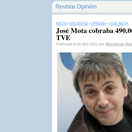
Revista Opinión
INICIO
›
SOCIEDAD
›
OPINIÓN
›
JOSÉ MOTA
José Mota cobraba 490.00
TVE
Publicado el 28 abril 2012 por
Mklnoiticias
@mi