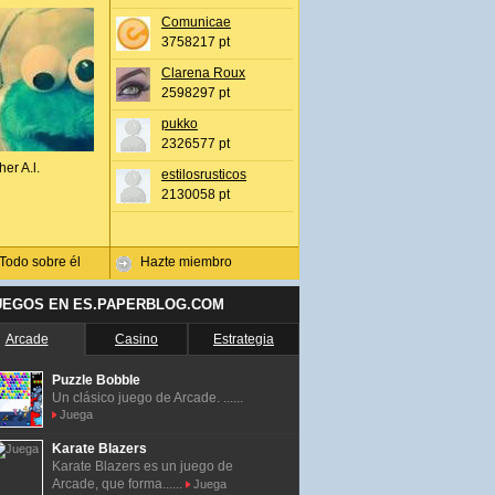
Comunicae
3758217 pt
Clarena Roux
2598297 pt
pukko
2326577 pt
her A.l.
estilosrusticos
2130058 pt
Todo sobre él
Hazte miembro
UEGOS EN ES.PAPERBLOG.COM
Arcade
Casino
Estrategia
Puzzle Bobble
Un clásico juego de Arcade. ......
Juega
Karate Blazers
Karate Blazers es un juego de
Arcade, que forma......
Juega