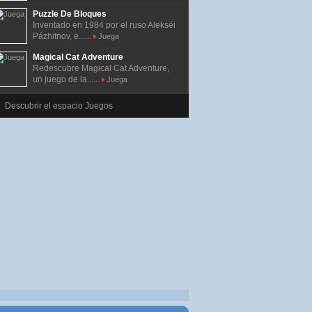
Puzzle De Bloques
Inventado en 1984 por el ruso Alekséi
Pázhitnov, e......
Juega
Magical Cat Adventure
Redescubre Magical Cat Adventure,
un juego de la......
Juega
Descubrir el espacio Juegos