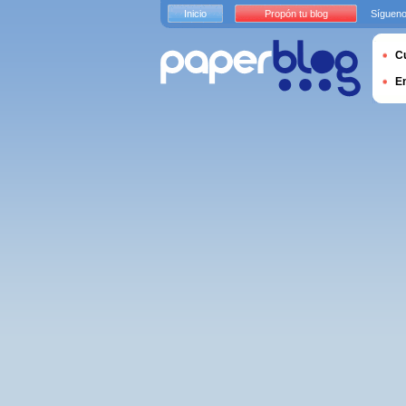
Inicio
Propón tu blog
Sígueno
Cu
E