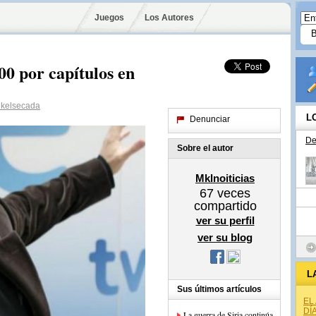
Juegos
Los Autores
0 por capítulos en
kelsecada
L
Denunciar
De
Sobre el autor
Mklnoiticias
67
veces
compartido
ver su perfil
ver su blog
L
Sus últimos artículos
EL
DÍ
La guerra de Siria continúa