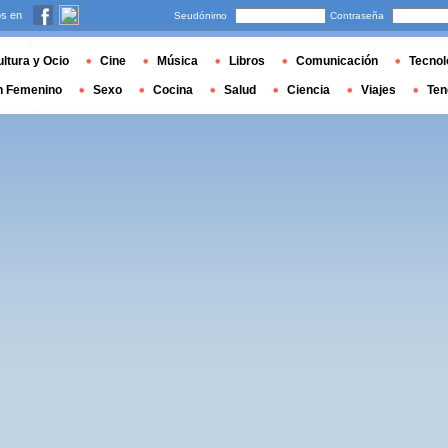
s en
Seudónimo
Contraseña
ltura y Ocio
Cine
Música
Libros
Comunicación
Tecnol
n Femenino
Sexo
Cocina
Salud
Ciencia
Viajes
Ten