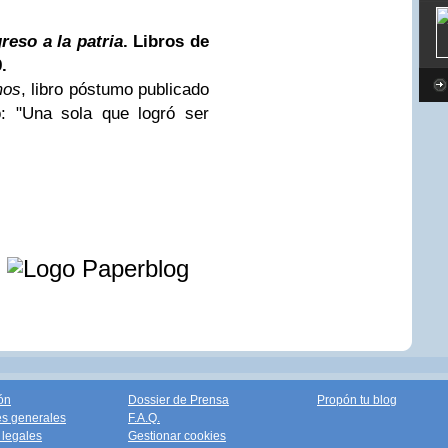
reso a la patria
. Libros de
.
mos
, libro póstumo publicado
o: "Una sola que logró ser
e
ón
Dossier de Prensa
Propón tu blog
s generales
F.A.Q.
legales
Gestionar cookies