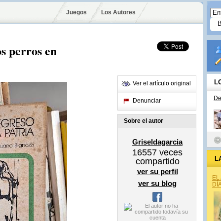
Juegos
Los Autores
os perros en
L
Ver el artículo original
De
Denunciar
Sobre el autor
Griseldagarcia
16557
veces
L
compartido
ver su perfil
EL
ver su blog
DÍ