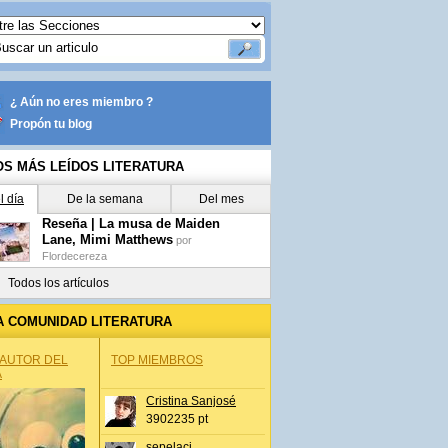
¿ Aún no eres miembro ?
Propón tu blog
OS MÁS LEÍDOS LITERATURA
l día
De la semana
Del mes
Reseña | La musa de Maiden
Lane, Mimi Matthews
por
Flordecereza
Todos los artículos
A COMUNIDAD LITERATURA
 AUTOR DEL
TOP MIEMBROS
A
Cristina Sanjosé
3902235 pt
sepelaci