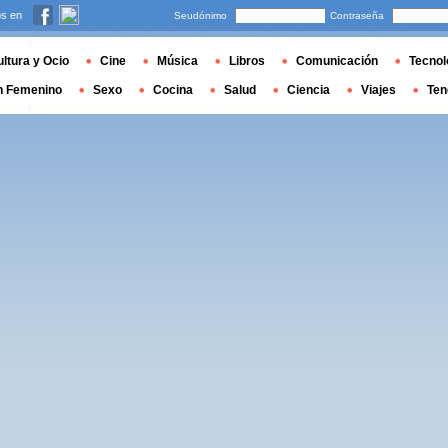
s en
Seudónimo
Contraseña
ltura y Ocio
Cine
Música
Libros
Comunicación
Tecnol
n Femenino
Sexo
Cocina
Salud
Ciencia
Viajes
Ten