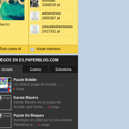
3268535 pt
adrianreyes
2850367 pt
her A.l.
cupcakeshermosos
2427331 pt
Todo sobre él
Hazte miembro
UEGOS EN ES.PAPERBLOG.COM
Arcade
Casino
Estrategia
Puzzle Bobble
Un clásico juego de Arcade. ......
Juega
Karate Blazers
Karate Blazers es un juego de
Arcade, que forma......
Juega
Puzzle De Bloques
Inventado en 1984 por el ruso Alekséi
Pázhitnov, e......
Juega