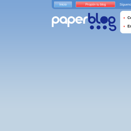
Inicio
Propón tu blog
Sígueno
Cu
E