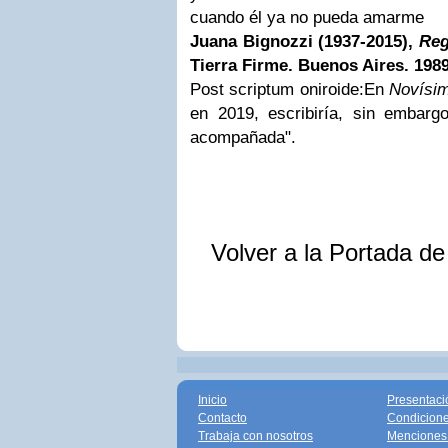
cuando él ya no pueda amarme
Juana Bignozzi
(1937-2015),
Reg
Tierra Firme. Buenos Aires. 1989
Post scriptum oniroide:En
Novísi
en 2019, escribiría, sin embarg
acompañada".
Volver a la Portada d
Inicio
Presentaci
Contacto
Condicione
Trabaja con nosotros
Menciones 