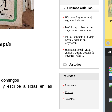
Sus últimos artículos
Wisława Szymborska |
Agradecimiento
Est
José Ioskyn | No es una
mujer a medio camino...
Paulo Leminski | El viejo
León y Natalia en
Coyoacán
i país
Juana Bignozzi | en la
J
cuarta o quinta década de
nuestras vidas...
Ver todos
Revistas
s domingos
Literatura
z y escribe a solas en las
Poesía
Talentos