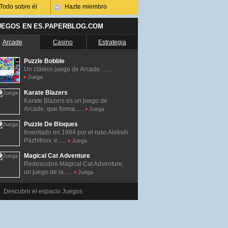
Todo sobre él
Hazte miembro
UEGOS EN ES.PAPERBLOG.COM
Arcade
Casino
Estrategia
Puzzle Bobble
Un clásico juego de Arcade. ......
Juega
Karate Blazers
Karate Blazers es un juego de
Arcade, que forma......
Juega
Puzzle De Bloques
Inventado en 1984 por el ruso Alekséi
Pázhitnov, e......
Juega
Magical Cat Adventure
Redescubre Magical Cat Adventure,
un juego de la......
Juega
Descubrir el espacio Juegos