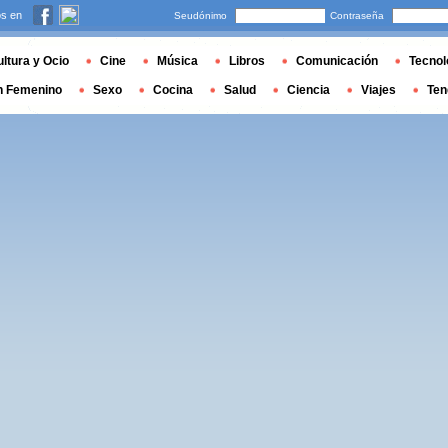
s en
Seudónimo
Contraseña
ltura y Ocio
Cine
Música
Libros
Comunicación
Tecnol
n Femenino
Sexo
Cocina
Salud
Ciencia
Viajes
Ten