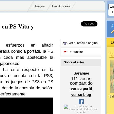
Juegos
Los Autores
 en PS Vita y
L
Ver el artículo original
o esfuerzos en añadir
rada consola portátil, la PS
Denunciar
EL
DÍ
en cada más apetecible la
Sobre el autor
 japoneses.
 ha este respecto es la
Sarabiae
nueva consola con la PS3,
111
veces
 a los juegos de PS3 en PS
compartido
a desde la consola de salón.
ver su perfil
 perfectamente:
ver su blog
Est