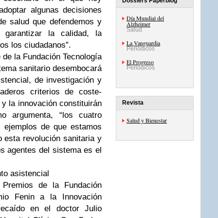
Dossiers Paperblog
adoptar algunas decisiones
Día Mundial del
 de salud que defendemos y
Alzheimer
Salud
arantizar la calidad, la
La Vanguardia
dos los ciudadanos”.
Periódicos
e de la Fundación Tecnología
El Progreso
istema sanitario desembocará
Periódicos
tencial, de investigación y
aderos criterios de coste-
 y la innovación constituirán
Revista
mo argumenta, “los cuatro
Salud y Bienestar
s ejemplos de que estamos
 esta revolución sanitaria y
os agentes del sistema es el
to asistencial
s Premios de la Fundación
mio Fenin a la Innovación
recaído en el doctor Julio