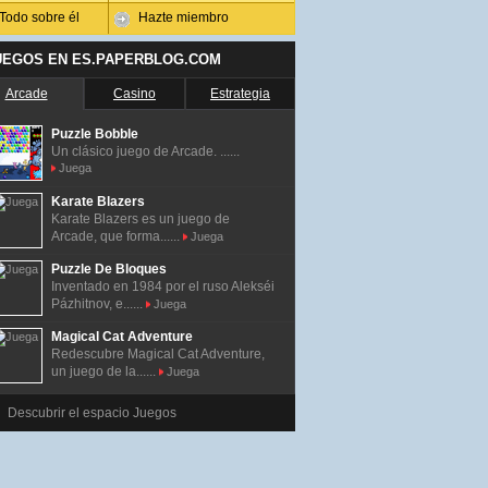
Todo sobre él
Hazte miembro
UEGOS EN ES.PAPERBLOG.COM
Arcade
Casino
Estrategia
Puzzle Bobble
Un clásico juego de Arcade. ......
Juega
Karate Blazers
Karate Blazers es un juego de
Arcade, que forma......
Juega
Puzzle De Bloques
Inventado en 1984 por el ruso Alekséi
Pázhitnov, e......
Juega
Magical Cat Adventure
Redescubre Magical Cat Adventure,
un juego de la......
Juega
Descubrir el espacio Juegos