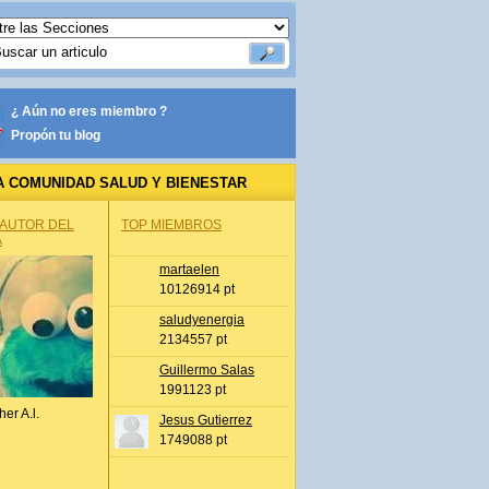
¿ Aún no eres miembro ?
Propón tu blog
A COMUNIDAD SALUD Y BIENESTAR
 AUTOR DEL
TOP MIEMBROS
A
martaelen
10126914 pt
saludyenergia
2134557 pt
Guillermo Salas
1991123 pt
her A.l.
Jesus Gutierrez
1749088 pt