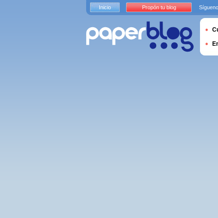
Inicio
Propón tu blog
Sígueno
Cu
E