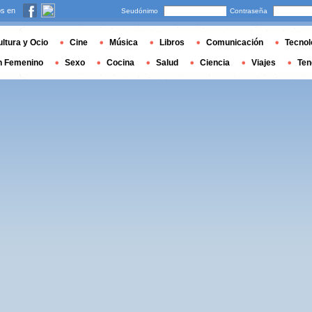
s en
Seudónimo
Contraseña
ltura y Ocio
Cine
Música
Libros
Comunicación
Tecnol
n Femenino
Sexo
Cocina
Salud
Ciencia
Viajes
Ten