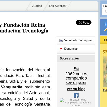
Juegos
Los Autores
 y Fundación Reina
undación Tecnología
L
Ver el artículo original
Denunciar
EL
DÍ
Sobre el autor
Fat
de Innovación del Hospital
2062
veces
undacíó Parc Taulí - Institut
compartido
eina Sofía y el suplemento
ver su perfil
 Vanguardia
recibirán esta
ver su blog
Est
cera edición del Acto anual,
ecnología y Salud y de la
s de Tecnología Sanitaria