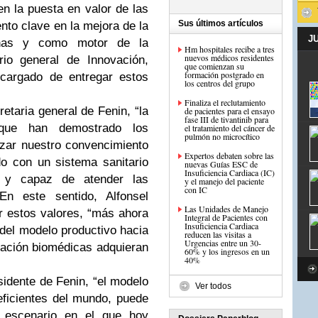
en la puesta en valor de las
Sus últimos artículos
nto clave en la mejora de la
J
onas y como motor de la
Hm hospitales recibe a tres
nuevos médicos residentes
ario general de Innovación,
que comienzan su
formación postgrado en
cargado de entregar estos
los centros del grupo
Finaliza el reclutamiento
retaria general de Fenin, “la
de pacientes para el ensayo
fase III de tivantinib para
que han demostrado los
el tratamiento del cáncer de
zar nuestro convencimiento
Expertos debaten sobre las
o con un sistema sanitario
nuevas Guías ESC de
Insuficiencia Cardiaca (IC)
te y capaz de atender las
y el manejo del paciente
con IC
En este sentido, Alfonsel
Las Unidades de Manejo
r estos valores, “más ahora
Integral de Pacientes con
Insuficiencia Cardiaca
del modelo productivo hacia
reducen las visitas a
Urgencias entre un 30-
ovación biomédicas adquieran
60% y los ingresos en un
40%
sidente de Fenin, “el modelo
Ver todos
eficientes del mundo, puede
 escenario en el que hoy