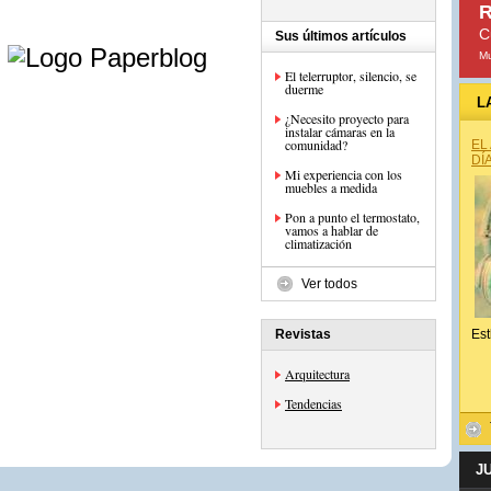
R
e
C
Sus últimos artículos
Mu
El telerruptor, silencio, se
duerme
L
¿Necesito proyecto para
instalar cámaras en la
comunidad?
EL
DÍ
Mi experiencia con los
muebles a medida
Pon a punto el termostato,
vamos a hablar de
climatización
Ver todos
Revistas
Est
Arquitectura
Tendencias
J