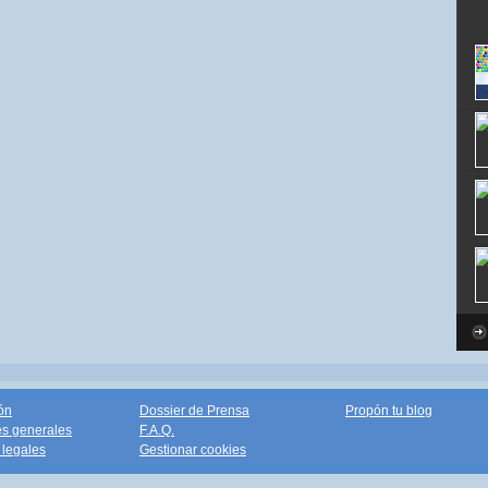
ón
Dossier de Prensa
Propón tu blog
s generales
F.A.Q.
legales
Gestionar cookies