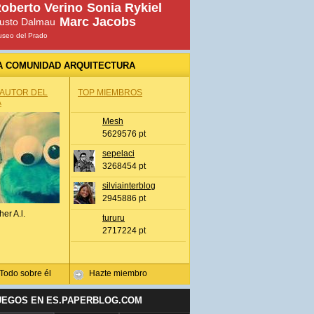
oberto Verino
Sonia Rykiel
Marc Jacobs
usto Dalmau
seo del Prado
A COMUNIDAD ARQUITECTURA
 AUTOR DEL
TOP MIEMBROS
A
Mesh
5629576 pt
sepelaci
3268454 pt
silviainterblog
2945886 pt
her A.l.
tururu
2717224 pt
Todo sobre él
Hazte miembro
UEGOS EN ES.PAPERBLOG.COM