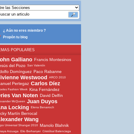
¿ Aún no eres miembro ?
Propón tu blog
EMAS POPULARES
ohn Galliano
Francis Montesinos
esús del Pozo
San Valentín
dolfo Domínguez
Paco Rabanne
ivienne Westwood
ARCO 2010
Carlos Díez
anuel Pertegaz
Kina Fernández
beles Fashion Week
ries Van Noten
David Delfín
Juan Duyos
lexander McQueen
na Locking
Elena Benarroch
icky Martín Berrocal
lexander Wang
Manolo Blahnik
po Universal Shangai 2010
maya Arzuaga
Elio Berhanyer
Cristóbal Balenciaga