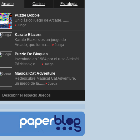
Arcade
Casino
Estrategia
Puzzle Bobble
Un clásico juego de Arcade. ......
Juega
Karate Blazers
Karate Blazers es un juego de
Arcade, que forma......
Juega
Puzzle De Bloques
Inventado en 1984 por el ruso Alekséi
Pázhitnov, e......
Juega
Magical Cat Adventure
Redescubre Magical Cat Adventure,
un juego de la......
Juega
Descubrir el espacio Juegos