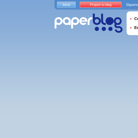
Inicio
Propón tu blog
Sígueno
Cu
E