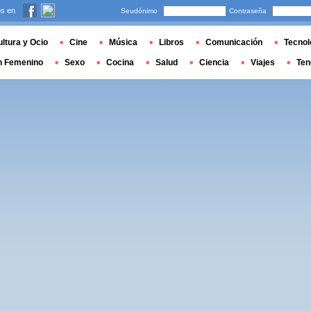
s en
Seudónimo
Contraseña
ltura y Ocio
Cine
Música
Libros
Comunicación
Tecnol
n Femenino
Sexo
Cocina
Salud
Ciencia
Viajes
Ten