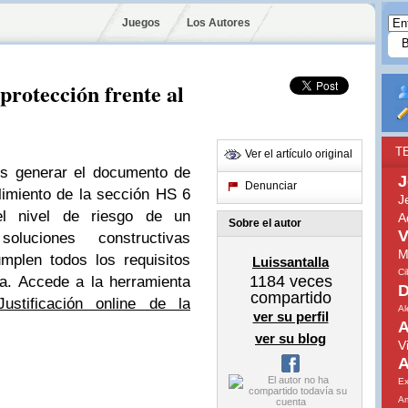
Juegos
Los Autores
 protección frente al
T
Ver el artículo original
es generar el documento de
J
Denunciar
plimiento de la sección HS 6
J
el nivel de riesgo de un
A
Sobre el autor
V
oluciones constructivas
M
mplen todos los requisitos
Luissantalla
Ci
1184
veces
va. Accede a la herramienta
D
compartido
Justificación online de la
A
ver su perfil
A
ver su blog
V
A
Ex
A