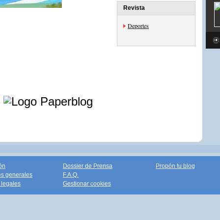
Revista
Deportes
e
ón
Dossier de Prensa
Propón tu blog
s generales
F.A.Q.
legales
Gestionar cookies