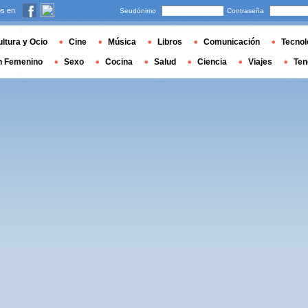
s en
Seudónimo
Contraseña
ltura y Ocio
Cine
Música
Libros
Comunicación
Tecnol
n Femenino
Sexo
Cocina
Salud
Ciencia
Viajes
Ten