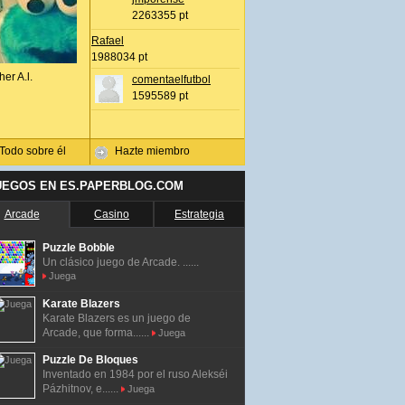
2263355 pt
Rafael
1988034 pt
her A.l.
comentaelfutbol
1595589 pt
Todo sobre él
Hazte miembro
UEGOS EN ES.PAPERBLOG.COM
Arcade
Casino
Estrategia
Puzzle Bobble
Un clásico juego de Arcade. ......
Juega
Karate Blazers
Karate Blazers es un juego de
Arcade, que forma......
Juega
Puzzle De Bloques
Inventado en 1984 por el ruso Alekséi
Pázhitnov, e......
Juega