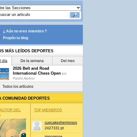
¿ Aún no eres miembro ?
Propón tu blog
OS MÁS LEÍDOS DEPORTES
l día
De la semana
Del mes
2026 Belt and Road
International Chess Open
por
Pasión Ajedrez
Todos los artículos
A COMUNIDAD DEPORTES
 AUTOR DEL
TOP MIEMBROS
A
cupcakeshermosos
2427331 pt
jmporense