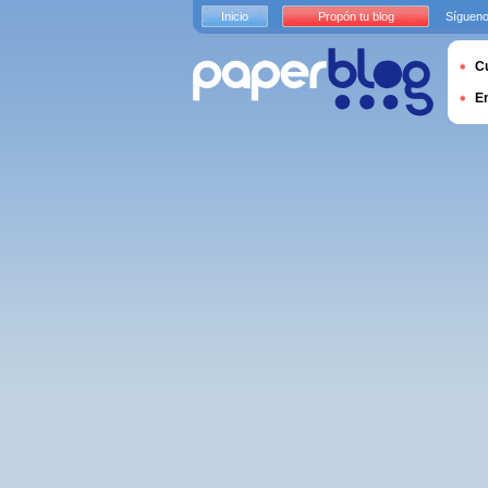
Inicio
Propón tu blog
Sígueno
Cu
E