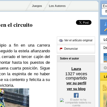
Juegos
Los Autores
 en el circuito
L
Ver el artículo original
ipio a fin en una carrera
De
Denunciar
seguido la estela afianzando
cerrado el tercer cajón del
Sobre el autor
ontar hasta los puestos de
ena cuarta posición. Sigue
Laura
1327
veces
con la espinita de no haber
L
compartido
e va contento y felicita a su
ver su perfil
victoria.
EL
ver su blog
DÍ