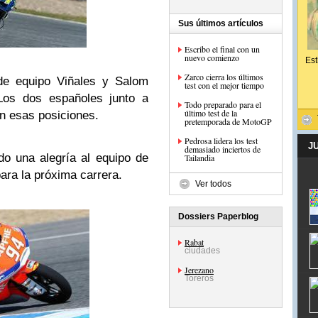
Sus últimos artículos
Escribo el final con un
nuevo comienzo
Est
Zarco cierra los últimos
e equipo Viñales y Salom
test con el mejor tiempo
.Los dos españoles junto a
Todo preparado para el
último test de la
n esas posiciones.
pretemporada de MotoGP
Pedrosa lidera los test
J
demasiado inciertos de
o una alegría al equipo de
Tailandia
ra la próxima carrera.
Ver todos
Dossiers Paperblog
Rabat
ciudades
Jerezano
Toreros