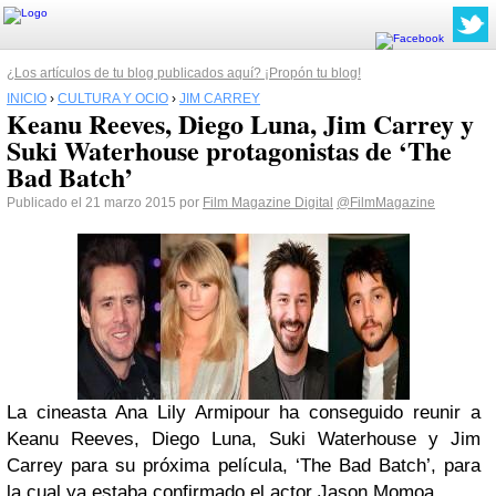
¿Los artículos de tu blog publicados aquí? ¡Propón tu blog!
INICIO
›
CULTURA Y OCIO
›
JIM CARREY
Keanu Reeves, Diego Luna, Jim Carrey y
Suki Waterhouse protagonistas de ‘The
Bad Batch’
Publicado el 21 marzo 2015 por
Film Magazine Digital
@FilmMagazine
La cineasta Ana Lily Armipour ha conseguido reunir a
Keanu Reeves, Diego Luna, Suki Waterhouse y Jim
Carrey para su próxima película, ‘The Bad Batch’, para
la cual ya estaba confirmado el actor Jason Momoa.