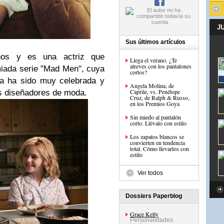
J
Sus últimos artículos
os y es una actriz que
Llega el verano. ¿Te
atreves con los pantalones
miada serie "Mad Men", cuya
cortos?
ta ha sido muy celebrada y
Angela Molina, de
Caprile, vs. Penélope
os diseñadores de moda.
Cruz, de Ralph & Russo,
en los Premios Goya
Sin miedo al pantalón
corto. Llévalo con estilo
Los zapatos blancos se
convierten en tendencia
total. Cómo llevarlos con
estilo
Ver todos
Dossiers Paperblog
Grace Kelly
Personalidades