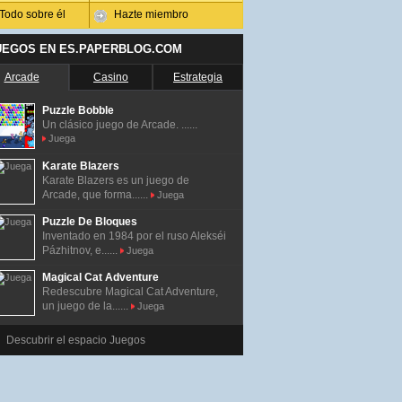
Todo sobre él
Hazte miembro
UEGOS EN ES.PAPERBLOG.COM
Arcade
Casino
Estrategia
Puzzle Bobble
Un clásico juego de Arcade. ......
Juega
Karate Blazers
Karate Blazers es un juego de
Arcade, que forma......
Juega
Puzzle De Bloques
Inventado en 1984 por el ruso Alekséi
Pázhitnov, e......
Juega
Magical Cat Adventure
Redescubre Magical Cat Adventure,
un juego de la......
Juega
Descubrir el espacio Juegos