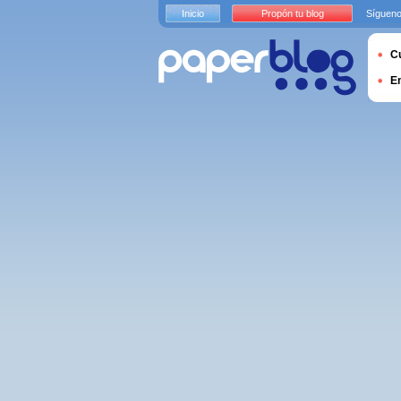
Inicio
Propón tu blog
Sígueno
Cu
E