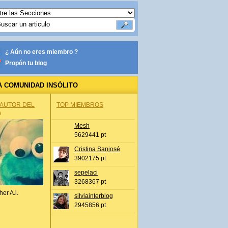
¿ Aún no eres miembro ?
Propón tu blog
A COMUNIDAD INSÓLITO
 AUTOR DEL
TOP MIEMBROS
A
Mesh
5629441 pt
Cristina Sanjosé
3902175 pt
sepelaci
3268367 pt
her A.l.
silviainterblog
2945856 pt