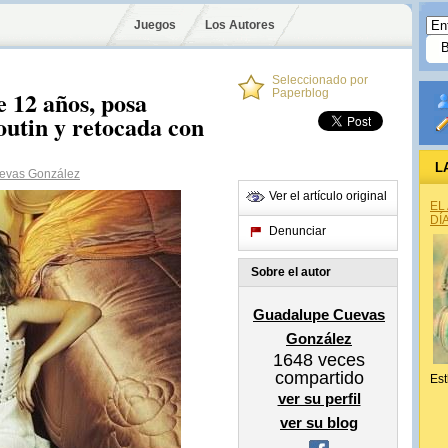
Juegos
Los Autores
Seleccionado por
e 12 años, posa
Paperblog
outin y retocada con
L
evas González
Ver el artículo original
EL
DÍ
Denunciar
Sobre el autor
Guadalupe Cuevas
González
1648
veces
compartido
Est
ver su perfil
ver su blog