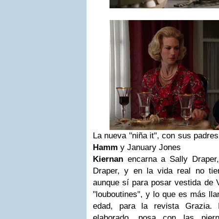
La nueva "niña it", con sus padre
Hamm
y January Jones
Kiernan
encarna a Sally Draper, 
Draper, y en la vida real no tie
aunque sí para posar vestida de 
"louboutines", y lo que es más lla
edad, para la revista Grazia.
elaborado, posa con las pie