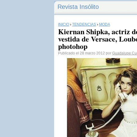
Revista Insólito
INICIO
›
TENDENCIAS
›
MODA
Kiernan Shipka, actriz d
vestida de Versace, Loub
photohop
Publicado el 28 marzo 2012 por
Guadalupe Cu