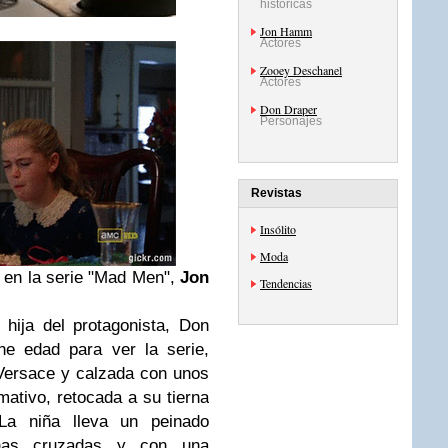
históricas
Jon Hamm
Actores
Zooey Deschanel
Actores
Don Draper
Personajes
Revistas
Insólito
Moda
s en la serie "Mad Men",
Jon
Tendencias
hija del protagonista, Don
ne edad para ver la serie,
Versace y calzada con unos
mativo, retocada a su tierna
 La niña lleva un peinado
rnas cruzadas y con una