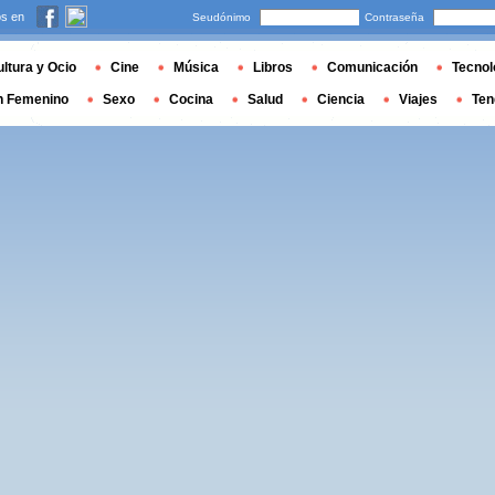
s en
Seudónimo
Contraseña
ltura y Ocio
Cine
Música
Libros
Comunicación
Tecnol
n Femenino
Sexo
Cocina
Salud
Ciencia
Viajes
Ten