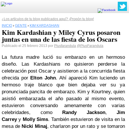
¿Los artículos de tu blog publicados aquí? ¡Propón tu blog!
INICIO
›
GENTE
›
KIM KARDASHIAN
Kim Kardashian y Miley Cyrus posaron
juntas en una de las fiesta de los Oscars
Publicado el 25 febrero 2013 por
Plusfarandula
@PlusFarandula
La futura madre lució su embarazo en un hermoso
diseño.
Las Kardashians no quisieron perderse la
celebración post Oscar y asistieron a la concurrida fiesta
ofrecida por
Elton John
.
Ahí apareció Kim luciendo un
hermoso traje blanco que bien dejaba ver su ya
pronunciada pancita de embarazo.
Kim y Kourtney, quien
asistió embarazada el año pasado al mismo evento,
estuvieron conversando amenamente con varias
celebridades, como
Randy Jackson
,
Jim
Carrey
y
Molly Sims
.
También estuvieron de visita en la
mesa de
Nicki Minaj
, charlaron por un rato y se tomaron